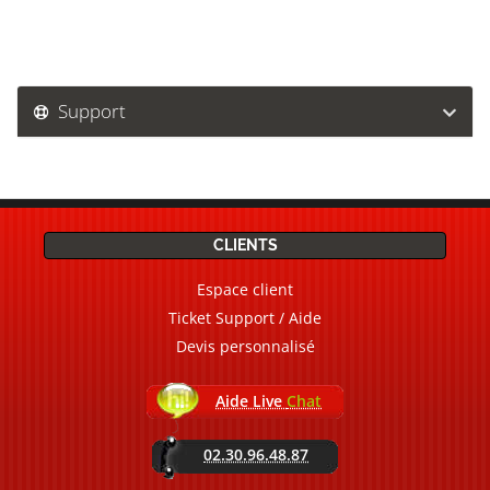
Support
CLIENTS
Espace client
Ticket Support / Aide
Devis personnalisé
Aide Live
Chat
02.30.96.48.87