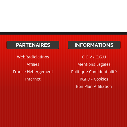
PARTENAIRES
INFORMATIONS
WebRadiolatinos
C.G.V / C.G.U
Affiliés
Mentions Légales
France Hebergement
Politique Confidentialité
Internet
RGPD - Cookies
Bon Plan Affiliation