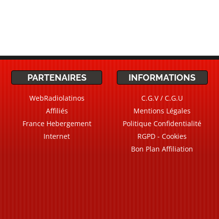
PARTENAIRES
INFORMATIONS
WebRadiolatinos
C.G.V / C.G.U
Affiliés
Mentions Légales
France Hebergement
Politique Confidentialité
Internet
RGPD - Cookies
Bon Plan Affiliation