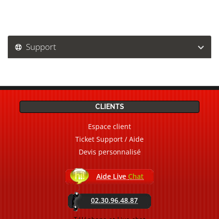
Support
CLIENTS
Espace client
Ticket Support / Aide
Devis personnalisé
Aide Live
Chat
02.30.96.48.87