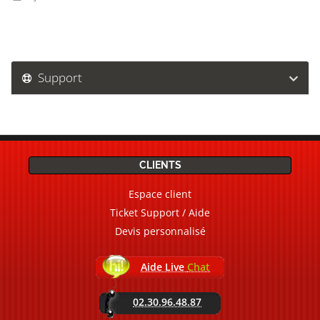
Support
CLIENTS
Espace client
Ticket Support / Aide
Devis personnalisé
Aide Live
Chat
02.30.96.48.87