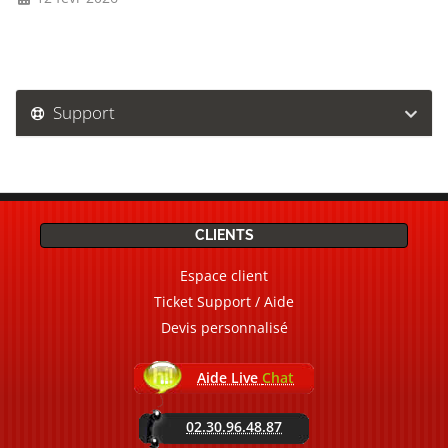
Support
CLIENTS
Espace client
Ticket Support / Aide
Devis personnalisé
Aide Live
Chat
02.30.96.48.87