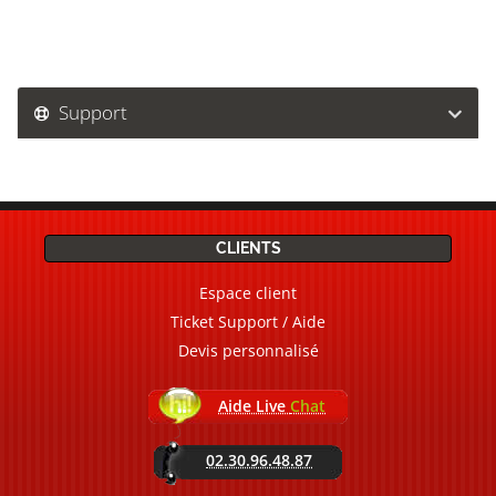
Support
CLIENTS
Espace client
Ticket Support / Aide
Devis personnalisé
Aide Live
Chat
02.30.96.48.87