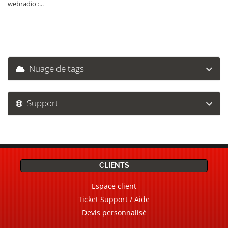
webradio :...
Nuage de tags
Support
CLIENTS
Espace client
Ticket Support / Aide
Devis personnalisé