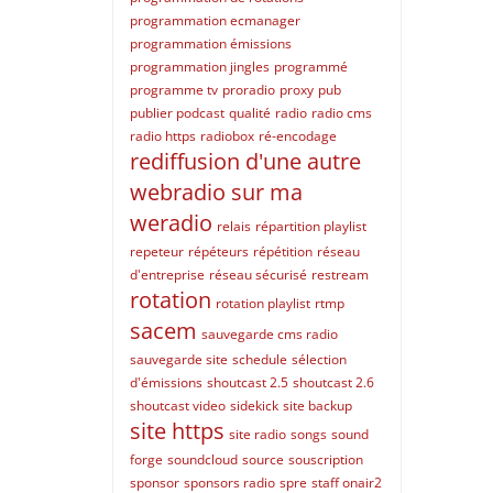
programmation ecmanager
programmation émissions
programmation jingles
programmé
programme tv
proradio
proxy
pub
publier podcast
qualité
radio
radio cms
radio https
radiobox
ré-encodage
rediffusion d'une autre
webradio sur ma
weradio
relais
répartition playlist
repeteur
répéteurs
répétition
réseau
d'entreprise
réseau sécurisé
restream
rotation
rotation playlist
rtmp
sacem
sauvegarde cms radio
sauvegarde site
schedule
sélection
d'émissions
shoutcast 2.5
shoutcast 2.6
shoutcast video
sidekick
site backup
site https
site radio
songs
sound
forge
soundcloud
source
souscription
sponsor
sponsors radio
spre
staff onair2