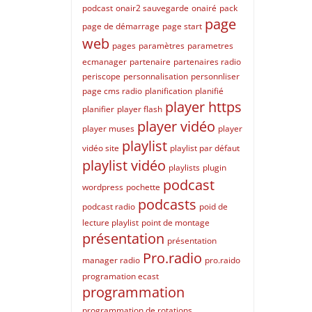
podcast
onair2 sauvegarde
onairé
pack
page
page de démarrage
page start
web
pages
paramètres
parametres
ecmanager
partenaire
partenaires radio
periscope
personnalisation
personnliser
page cms radio
planification
planifié
player https
planifier
player flash
player vidéo
player muses
player
playlist
vidéo site
playlist par défaut
playlist vidéo
playlists
plugin
podcast
wordpress
pochette
podcasts
podcast radio
poid de
lecture playlist
point de montage
présentation
présentation
Pro.radio
manager radio
pro.raido
programation ecast
programmation
programmation de rotations