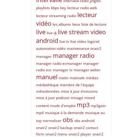
interview radio
jingles
playlists
kbps
key
lecteur radio web
lecteur
lecteur streaming radio
vidéo
les albums
lieux
liste de lecture
live
live stream video
live dj
android
live tv
live video
logiciel
automation vidéo
maintenance onair2
manager radio
manager
manager radio ecmanager
manager
radio evc
manager tv
manager webtv
manuel
matin
matinale
médias
médiathèque
membre de l'équipe
métadonnées
mise à jour émissions
mise à jour podcast
mixage
mixed
mp3
content
mode d'emploi
mp3gain
mp4
musique à la demande
musique au
obs
top
normaliser
obs android
onair2
onair2 backup
onair2 contact
form
onair2 menu
onair2 player
onair2