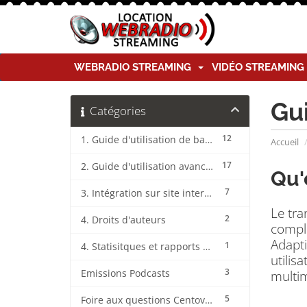
WEBRADIO STREAMING
VIDÉO STREAMIN
Gu
Catégories
12
1. Guide d'utilisation de base CentovaCast
Accueil
17
2. Guide d'utilisation avancée CentovaCast
Qu'
7
3. Intégration sur site internet CentovaCast
Le tr
2
4. Droits d'auteurs
compl
Adapti
1
4. Statisitques et rapports CentovaCast
utilis
3
multi
Emissions Podcasts
5
Foire aux questions CentovaCast