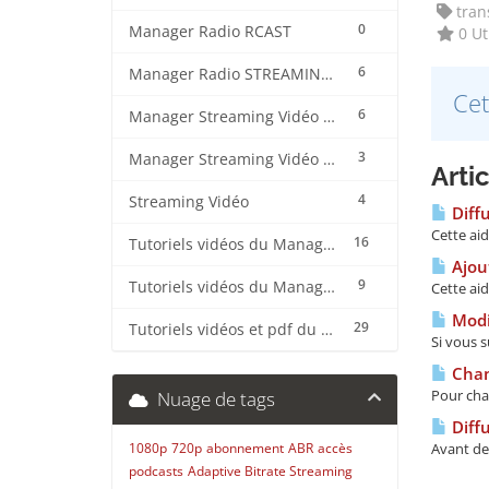
trans
0
Manager Radio RCAST
0 Uti
6
Manager Radio STREAMING CENTER
Cet
6
Manager Streaming Vidéo TVMCP
3
Manager Streaming Vidéo VDO
Arti
4
Streaming Vidéo
Diffu
Cette ai
16
Tutoriels vidéos du Manager Radio CentovaCast
Ajout
9
Tutoriels vidéos du Manager Radio STREAMING CENTER
Cette ai
Modif
29
Tutoriels vidéos et pdf du CMS Radio Wordpress + OnAir2/Pro.Radio
Si vous s
Chan
Pour cha
Nuage de tags
Diffu
1080p
720p
abonnement
ABR
accès
Avant de 
podcasts
Adaptive Bitrate Streaming