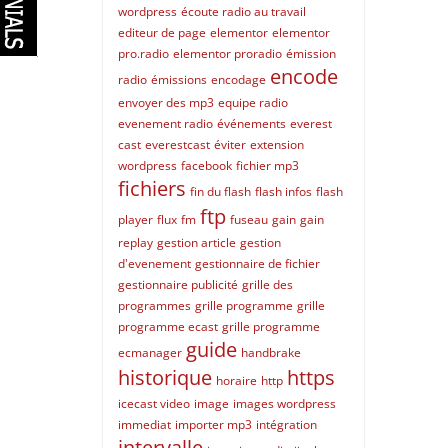
wordpress
écoute radio au travail
editeur de page
elementor
elementor
pro.radio
elementor proradio
émission
encode
radio
émissions
encodage
envoyer des mp3
equipe radio
evenement radio
événements
everest
cast
everestcast
éviter
extension
wordpress
facebook
fichier mp3
fichiers
fin du flash
flash infos
flash
ftp
player
flux
fm
fuseau
gain
gain
replay
gestion article
gestion
d'evenement
gestionnaire de fichier
gestionnaire publicité
grille des
programmes
grille programme
grille
programme ecast
grille programme
guide
ecmanager
handbrake
historique
https
horaire
http
icecast video
image
images wordpress
immediat
importer mp3
intégration
intervalle