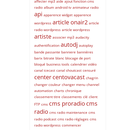
affecter mp3
aide
ajout fonction cms
radio
album
android tv
animateur radio
api
apparence widget
apparence
article onair2
wordpress
article
radio wordpress
article wordpress
artiste
associer mp3
audacity
autodj
authentification
autoplay
bande passante
banniere
bannières
barix
bitrate
blanc
blocage de port
bloqué
business tools
calendrier vidéo
canal icecast
canal shoutcast
censuré
center
centovacast
chagrin
changer couleur
changer menu
channel
automation
charts
chronique
classement titre
classements
clé
client
cms proradio
cms
FTP
cms
radio
cms radio maintenance
cms
radio podcast
cms radio réglages
cms
radio wordpress
commencer