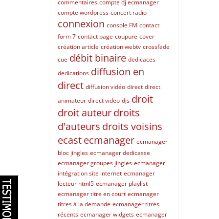
commentaires
compte dj ecmanager
compte wordpress
concert radio
connexion
console FM
contact
form 7
contact page
coupure
cover
création article
création webtv
crossfade
débit binaire
cue
dedicaces
diffusion en
dedications
direct
diffusion vidéo
direct
direct
droit
animateur
direct video
djs
droit auteur
droits
d'auteurs
droits voisins
ecast
ecmanager
ecmanager
bloc jingles
ecmanager dedicasse
ecmanager groupes jingles
ecmanager
intégration site internet
ecmanager
lecteur html5
ecmanager playlist
ecmanager titre en court
ecmanager
titres à la demande
ecmanager titres
récents
ecmanager widgets
ecmanager