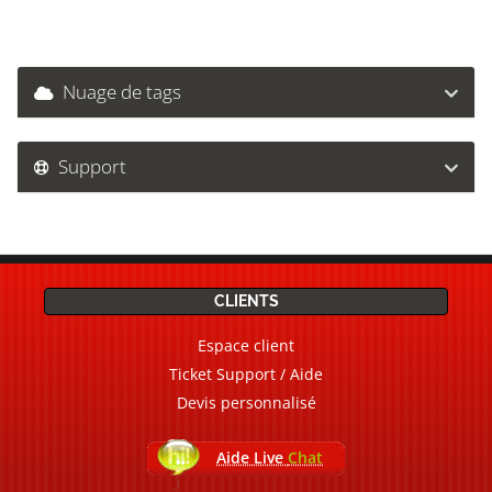
Nuage de tags
Support
CLIENTS
Espace client
Ticket Support / Aide
Devis personnalisé
Aide Live
Chat