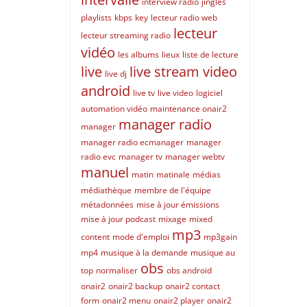
interview radio
jingles
playlists
kbps
key
lecteur radio web
lecteur
lecteur streaming radio
vidéo
les albums
lieux
liste de lecture
live
live stream video
live dj
android
live tv
live video
logiciel
automation vidéo
maintenance onair2
manager radio
manager
manager radio ecmanager
manager
radio evc
manager tv
manager webtv
manuel
matin
matinale
médias
médiathèque
membre de l'équipe
métadonnées
mise à jour émissions
mise à jour podcast
mixage
mixed
mp3
content
mode d'emploi
mp3gain
mp4
musique à la demande
musique au
obs
top
normaliser
obs android
onair2
onair2 backup
onair2 contact
form
onair2 menu
onair2 player
onair2