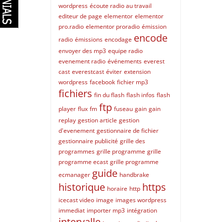
wordpress
écoute radio au travail
editeur de page
elementor
elementor
pro.radio
elementor proradio
émission
encode
radio
émissions
encodage
envoyer des mp3
equipe radio
evenement radio
événements
everest
cast
everestcast
éviter
extension
wordpress
facebook
fichier mp3
fichiers
fin du flash
flash infos
flash
ftp
player
flux
fm
fuseau
gain
gain
replay
gestion article
gestion
d'evenement
gestionnaire de fichier
gestionnaire publicité
grille des
programmes
grille programme
grille
programme ecast
grille programme
guide
ecmanager
handbrake
historique
https
horaire
http
icecast video
image
images wordpress
immediat
importer mp3
intégration
intervalle