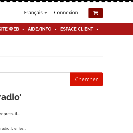
Français
Connexion
SITE WEB
AIDE/INFO
ESPACE CLIENT
radio'
ress. Il...
io. Lier les...