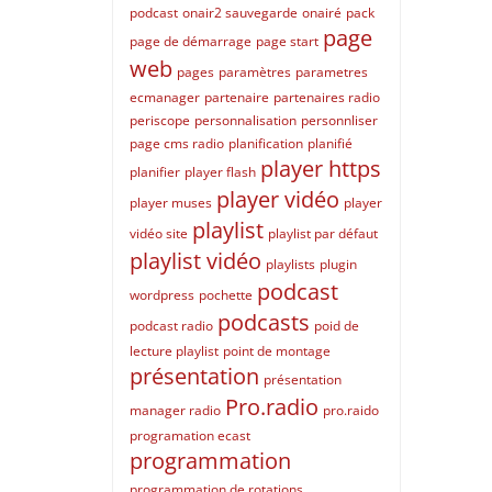
podcast
onair2 sauvegarde
onairé
pack
page
page de démarrage
page start
web
pages
paramètres
parametres
ecmanager
partenaire
partenaires radio
periscope
personnalisation
personnliser
page cms radio
planification
planifié
player https
planifier
player flash
player vidéo
player muses
player
playlist
vidéo site
playlist par défaut
playlist vidéo
playlists
plugin
podcast
wordpress
pochette
podcasts
podcast radio
poid de
lecture playlist
point de montage
présentation
présentation
Pro.radio
manager radio
pro.raido
programation ecast
programmation
programmation de rotations