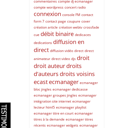
commentaires
compte dj ecmanager
compte wordpress
concert radio
connexion
console FM
contact
form 7
contact page
coupure
cover
création article
création webtv
crossfade
débit binaire
cue
dedicaces
diffusion en
dedications
direct
diffusion vidéo
direct
direct
droit
animateur
direct video
djs
droit auteur
droits
d'auteurs
droits voisins
ecast
ecmanager
ecmanager
bloc jingles
ecmanager dedicasse
ecmanager groupes jingles
ecmanager
intégration site internet
ecmanager
lecteur html5
ecmanager playlist
ecmanager titre en court
ecmanager
titres à la demande
ecmanager titres
récents
ecmanager widgets
ecmanager