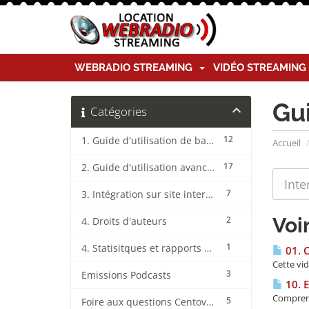
WEBRADIO STREAMING
VIDÉO STREAMIN
Gu
Catégories
12
1. Guide d'utilisation de base CentovaCast
Accueil
17
2. Guide d'utilisation avancée CentovaCast
7
3. Intégration sur site internet CentovaCast
Voi
2
4. Droits d'auteurs
1
4. Statisitques et rapports CentovaCast
01. 
Cette vi
3
Emissions Podcasts
10. E
Comprend
5
Foire aux questions CentovaCast