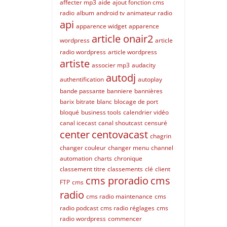
affecter mp3
aide
ajout fonction cms
radio
album
android tv
animateur radio
api
apparence widget
apparence
article onair2
wordpress
article
radio wordpress
article wordpress
artiste
associer mp3
audacity
autodj
authentification
autoplay
bande passante
banniere
bannières
barix
bitrate
blanc
blocage de port
bloqué
business tools
calendrier vidéo
canal icecast
canal shoutcast
censuré
center
centovacast
chagrin
changer couleur
changer menu
channel
automation
charts
chronique
classement titre
classements
clé
client
cms proradio
cms
FTP
cms
radio
cms radio maintenance
cms
radio podcast
cms radio réglages
cms
radio wordpress
commencer