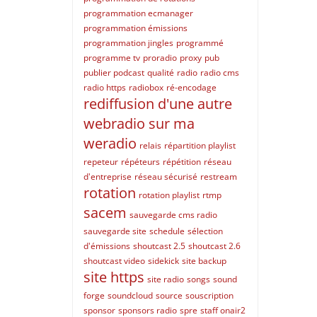
programmation ecmanager
programmation émissions
programmation jingles
programmé
programme tv
proradio
proxy
pub
publier podcast
qualité
radio
radio cms
radio https
radiobox
ré-encodage
rediffusion d'une autre
webradio sur ma
weradio
relais
répartition playlist
repeteur
répéteurs
répétition
réseau
d'entreprise
réseau sécurisé
restream
rotation
rotation playlist
rtmp
sacem
sauvegarde cms radio
sauvegarde site
schedule
sélection
d'émissions
shoutcast 2.5
shoutcast 2.6
shoutcast video
sidekick
site backup
site https
site radio
songs
sound
forge
soundcloud
source
souscription
sponsor
sponsors radio
spre
staff onair2