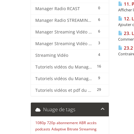
11. P
0
Manager Radio RCAST
Afficher
12. L
6
Manager Radio STREAMING CENTER
Ajouter o
6
Manager Streaming Vidéo TVMCP
23. 
Comment 
3
Manager Streaming Vidéo VDO
23.2 
Contraire
4
Streaming Vidéo
16
Tutoriels vidéos du Manager Radio CentovaCast
9
Tutoriels vidéos du Manager Radio STREAMING CENTER
29
Tutoriels vidéos et pdf du CMS Radio Wordpress + OnAir2/Pro.Radio
Nuage de tags
1080p
720p
abonnement
ABR
accès
podcasts
Adaptive Bitrate Streaming