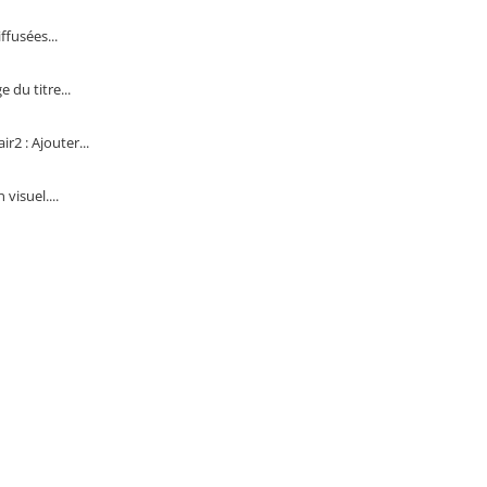
fusées...
 du titre...
2 : Ajouter...
visuel....