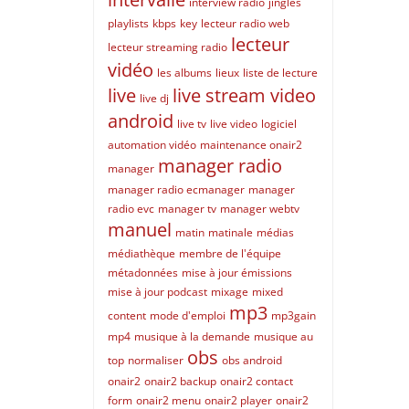
interview radio
jingles
playlists
kbps
key
lecteur radio web
lecteur
lecteur streaming radio
vidéo
les albums
lieux
liste de lecture
live
live stream video
live dj
android
live tv
live video
logiciel
automation vidéo
maintenance onair2
manager radio
manager
manager radio ecmanager
manager
radio evc
manager tv
manager webtv
manuel
matin
matinale
médias
médiathèque
membre de l'équipe
métadonnées
mise à jour émissions
mise à jour podcast
mixage
mixed
mp3
content
mode d'emploi
mp3gain
mp4
musique à la demande
musique au
obs
top
normaliser
obs android
onair2
onair2 backup
onair2 contact
form
onair2 menu
onair2 player
onair2