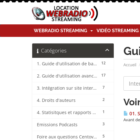
WEBRADIO STREAMING
VIDÉO STREAMIN
Gu
Catégories
12
1. Guide d'utilisation de base CentovaCast
Accueil
17
2. Guide d'utilisation avancée CentovaCast
7
3. Intégration sur site internet CentovaCast
Voi
2
4. Droits d'auteurs
1
4. Statisitques et rapports CentovaCast
01. 
Avant de 
3
Emissions Podcasts
5
Foire aux questions CentovaCast