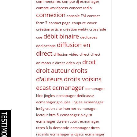
commentaires
compte dj ecmanager
compte wordpress
concert radio
connexion
console FM
contact
form 7
contact page
coupure
cover
création article
création webtv
crossfade
débit binaire
cue
dedicaces
diffusion en
dedications
direct
diffusion vidéo
direct
direct
droit
animateur
direct video
djs
droit auteur
droits
d'auteurs
droits voisins
ecast
ecmanager
ecmanager
bloc jingles
ecmanager dedicasse
ecmanager groupes jingles
ecmanager
intégration site internet
ecmanager
lecteur html5
ecmanager playlist
ecmanager titre en court
ecmanager
titres à la demande
ecmanager titres
récents
ecmanager widgets
ecmanager