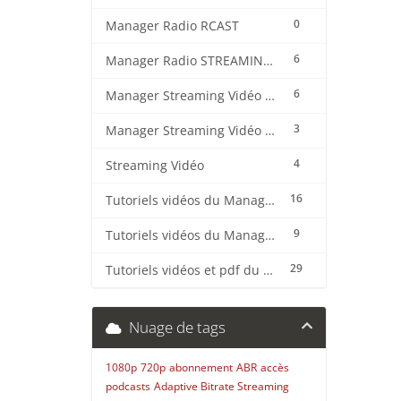
0
Manager Radio RCAST
6
Manager Radio STREAMING CENTER
6
Manager Streaming Vidéo TVMCP
3
Manager Streaming Vidéo VDO
4
Streaming Vidéo
16
Tutoriels vidéos du Manager Radio CentovaCast
9
Tutoriels vidéos du Manager Radio STREAMING CENTER
29
Tutoriels vidéos et pdf du CMS Radio Wordpress + OnAir2/Pro.Radio
Nuage de tags
1080p
720p
abonnement
ABR
accès
podcasts
Adaptive Bitrate Streaming