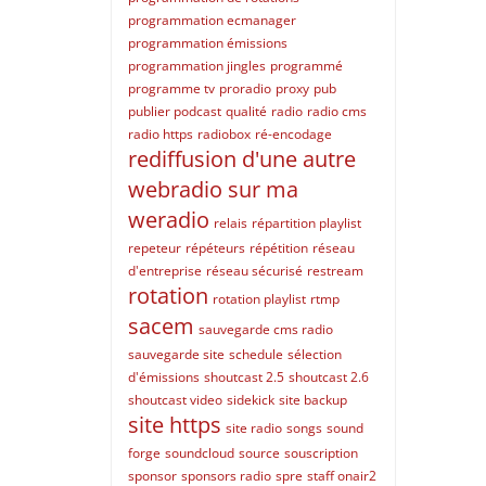
programmation ecmanager
programmation émissions
programmation jingles
programmé
programme tv
proradio
proxy
pub
publier podcast
qualité
radio
radio cms
radio https
radiobox
ré-encodage
rediffusion d'une autre
webradio sur ma
weradio
relais
répartition playlist
repeteur
répéteurs
répétition
réseau
d'entreprise
réseau sécurisé
restream
rotation
rotation playlist
rtmp
sacem
sauvegarde cms radio
sauvegarde site
schedule
sélection
d'émissions
shoutcast 2.5
shoutcast 2.6
shoutcast video
sidekick
site backup
site https
site radio
songs
sound
forge
soundcloud
source
souscription
sponsor
sponsors radio
spre
staff onair2