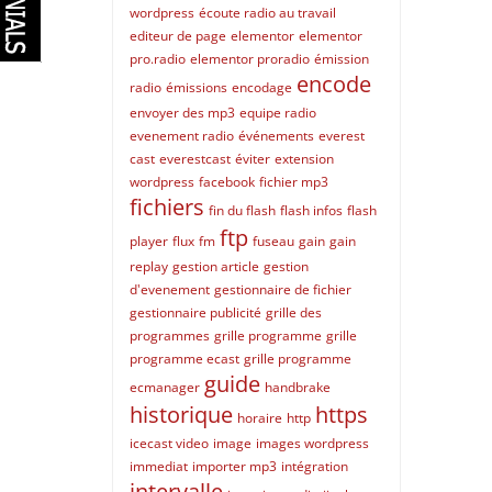
wordpress
écoute radio au travail
editeur de page
elementor
elementor
pro.radio
elementor proradio
émission
encode
radio
émissions
encodage
envoyer des mp3
equipe radio
evenement radio
événements
everest
cast
everestcast
éviter
extension
wordpress
facebook
fichier mp3
fichiers
fin du flash
flash infos
flash
ftp
player
flux
fm
fuseau
gain
gain
replay
gestion article
gestion
d'evenement
gestionnaire de fichier
gestionnaire publicité
grille des
programmes
grille programme
grille
programme ecast
grille programme
guide
ecmanager
handbrake
historique
https
horaire
http
icecast video
image
images wordpress
immediat
importer mp3
intégration
intervalle