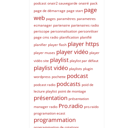
podcast
onair2 sauvegarde
onairé
pack
page
page de démarrage
page start
web
pages
paramètres
parametres
ecmanager
partenaire
partenaires radio
periscope
personnalisation
personnliser
page cms radio
planification
planifié
player https
planifier
player flash
player vidéo
player muses
player
playlist
vidéo site
playlist par défaut
playlist vidéo
playlists
plugin
podcast
wordpress
pochette
podcasts
podcast radio
poid de
lecture playlist
point de montage
présentation
présentation
Pro.radio
manager radio
pro.raido
programation ecast
programmation
programmation de rotations