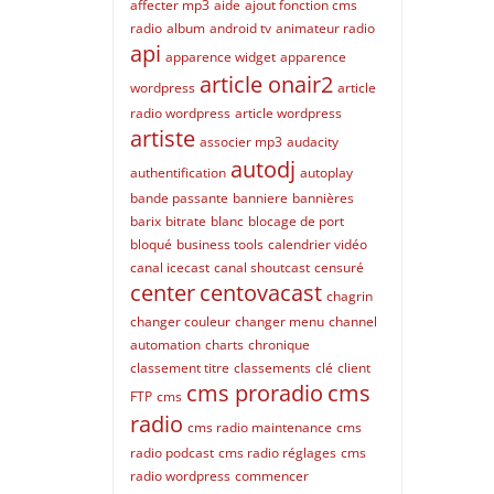
affecter mp3
aide
ajout fonction cms
radio
album
android tv
animateur radio
api
apparence widget
apparence
article onair2
wordpress
article
radio wordpress
article wordpress
artiste
associer mp3
audacity
autodj
authentification
autoplay
bande passante
banniere
bannières
barix
bitrate
blanc
blocage de port
bloqué
business tools
calendrier vidéo
canal icecast
canal shoutcast
censuré
center
centovacast
chagrin
changer couleur
changer menu
channel
automation
charts
chronique
classement titre
classements
clé
client
cms proradio
cms
FTP
cms
radio
cms radio maintenance
cms
radio podcast
cms radio réglages
cms
radio wordpress
commencer