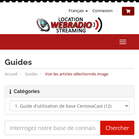
Français
Connexion
Bascul
la
naviga
Guides
Accueil
Guides
Voir les articles sélectionnés image
Catégories