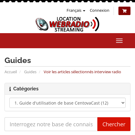
Français
Connexion
Bascul
la
naviga
Guides
Accueil
Guides
Voir les articles sélectionnés interview radio
Catégories