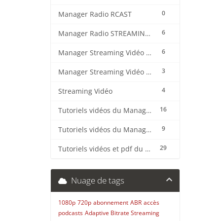
0
Manager Radio RCAST
6
Manager Radio STREAMING CENTER
6
Manager Streaming Vidéo TVMCP
3
Manager Streaming Vidéo VDO
4
Streaming Vidéo
16
Tutoriels vidéos du Manager Radio CentovaCast
9
Tutoriels vidéos du Manager Radio STREAMING CENTER
29
Tutoriels vidéos et pdf du CMS Radio Wordpress + OnAir2/Pro.Radio
Nuage de tags
1080p
720p
abonnement
ABR
accès
podcasts
Adaptive Bitrate Streaming