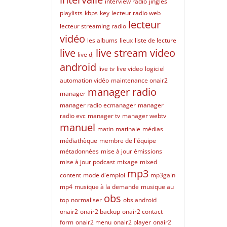
interview radio
jingles
playlists
kbps
key
lecteur radio web
lecteur
lecteur streaming radio
vidéo
les albums
lieux
liste de lecture
live
live stream video
live dj
android
live tv
live video
logiciel
automation vidéo
maintenance onair2
manager radio
manager
manager radio ecmanager
manager
radio evc
manager tv
manager webtv
manuel
matin
matinale
médias
médiathèque
membre de l'équipe
métadonnées
mise à jour émissions
mise à jour podcast
mixage
mixed
mp3
content
mode d'emploi
mp3gain
mp4
musique à la demande
musique au
obs
top
normaliser
obs android
onair2
onair2 backup
onair2 contact
form
onair2 menu
onair2 player
onair2