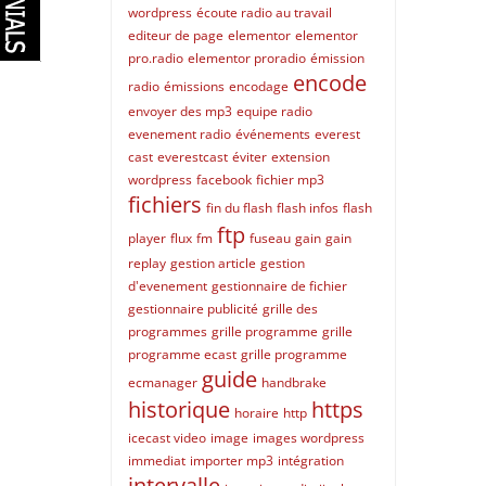
wordpress
écoute radio au travail
editeur de page
elementor
elementor
pro.radio
elementor proradio
émission
encode
radio
émissions
encodage
envoyer des mp3
equipe radio
evenement radio
événements
everest
cast
everestcast
éviter
extension
wordpress
facebook
fichier mp3
fichiers
fin du flash
flash infos
flash
ftp
player
flux
fm
fuseau
gain
gain
replay
gestion article
gestion
d'evenement
gestionnaire de fichier
gestionnaire publicité
grille des
programmes
grille programme
grille
programme ecast
grille programme
guide
ecmanager
handbrake
historique
https
horaire
http
icecast video
image
images wordpress
immediat
importer mp3
intégration
intervalle