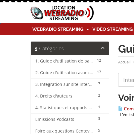
WEBRADIO STREAMING
VIDÉO STREAMIN
Gu
Catégories
12
1. Guide d'utilisation de base CentovaCast
Accueil
17
2. Guide d'utilisation avancée CentovaCast
7
3. Intégration sur site internet CentovaCast
Voi
2
4. Droits d'auteurs
1
4. Statisitques et rapports CentovaCast
Comm
L'émissi
3
Emissions Podcasts
5
Foire aux questions CentovaCast