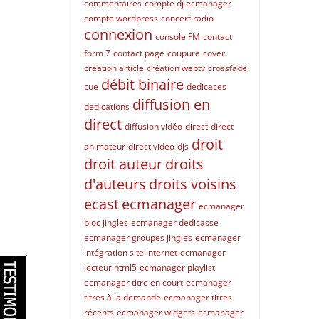
commentaires
compte dj ecmanager
compte wordpress
concert radio
connexion
console FM
contact
form 7
contact page
coupure
cover
création article
création webtv
crossfade
débit binaire
cue
dedicaces
diffusion en
dedications
direct
diffusion vidéo
direct
direct
droit
animateur
direct video
djs
droit auteur
droits
d'auteurs
droits voisins
ecast
ecmanager
ecmanager
bloc jingles
ecmanager dedicasse
ecmanager groupes jingles
ecmanager
intégration site internet
ecmanager
lecteur html5
ecmanager playlist
ecmanager titre en court
ecmanager
titres à la demande
ecmanager titres
récents
ecmanager widgets
ecmanager