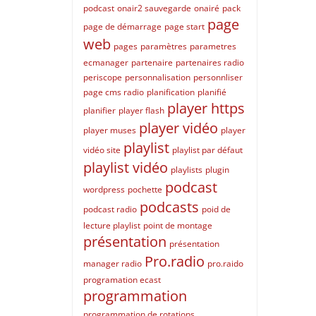
podcast
onair2 sauvegarde
onairé
pack
page
page de démarrage
page start
web
pages
paramètres
parametres
ecmanager
partenaire
partenaires radio
periscope
personnalisation
personnliser
page cms radio
planification
planifié
player https
planifier
player flash
player vidéo
player muses
player
playlist
vidéo site
playlist par défaut
playlist vidéo
playlists
plugin
podcast
wordpress
pochette
podcasts
podcast radio
poid de
lecture playlist
point de montage
présentation
présentation
Pro.radio
manager radio
pro.raido
programation ecast
programmation
programmation de rotations