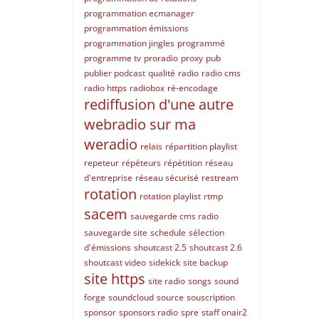
programmation ecmanager
programmation émissions
programmation jingles
programmé
programme tv
proradio
proxy
pub
publier podcast
qualité
radio
radio cms
radio https
radiobox
ré-encodage
rediffusion d'une autre
webradio sur ma
weradio
relais
répartition playlist
repeteur
répéteurs
répétition
réseau
d'entreprise
réseau sécurisé
restream
rotation
rotation playlist
rtmp
sacem
sauvegarde cms radio
sauvegarde site
schedule
sélection
d'émissions
shoutcast 2.5
shoutcast 2.6
shoutcast video
sidekick
site backup
site https
site radio
songs
sound
forge
soundcloud
source
souscription
sponsor
sponsors radio
spre
staff onair2