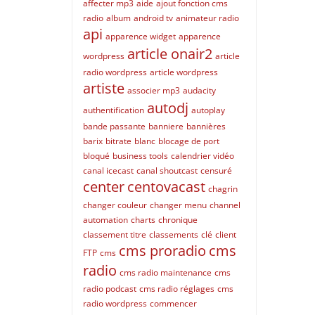
affecter mp3
aide
ajout fonction cms
radio
album
android tv
animateur radio
api
apparence widget
apparence
article onair2
wordpress
article
radio wordpress
article wordpress
artiste
associer mp3
audacity
autodj
authentification
autoplay
bande passante
banniere
bannières
barix
bitrate
blanc
blocage de port
bloqué
business tools
calendrier vidéo
canal icecast
canal shoutcast
censuré
center
centovacast
chagrin
changer couleur
changer menu
channel
automation
charts
chronique
classement titre
classements
clé
client
cms proradio
cms
FTP
cms
radio
cms radio maintenance
cms
radio podcast
cms radio réglages
cms
radio wordpress
commencer