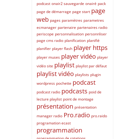
podcast
onair2 sauvegarde
onairé
pack
page
page de démarrage
page start
web
pages
paramètres
parametres
ecmanager
partenaire
partenaires radio
periscope
personnalisation
personnliser
page cms radio
planification
planifié
player https
planifier
player flash
player vidéo
player muses
player
playlist
vidéo site
playlist par défaut
playlist vidéo
playlists
plugin
podcast
wordpress
pochette
podcasts
podcast radio
poid de
lecture playlist
point de montage
présentation
présentation
Pro.radio
manager radio
pro.raido
programation ecast
programmation
programmation de rotations