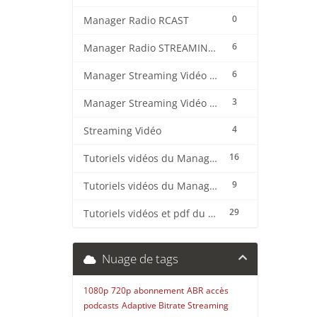
0
Manager Radio RCAST
6
Manager Radio STREAMING CENTER
6
Manager Streaming Vidéo TVMCP
3
Manager Streaming Vidéo VDO
4
Streaming Vidéo
16
Tutoriels vidéos du Manager Radio CentovaCast
9
Tutoriels vidéos du Manager Radio STREAMING CENTER
29
Tutoriels vidéos et pdf du CMS Radio Wordpress + OnAir2/Pro.Radio
Nuage de tags
1080p
720p
abonnement
ABR
accès
podcasts
Adaptive Bitrate Streaming