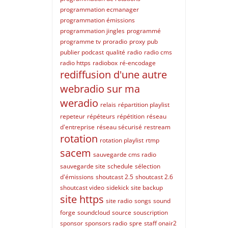
programmation ecmanager
programmation émissions
programmation jingles
programmé
programme tv
proradio
proxy
pub
publier podcast
qualité
radio
radio cms
radio https
radiobox
ré-encodage
rediffusion d'une autre
webradio sur ma
weradio
relais
répartition playlist
repeteur
répéteurs
répétition
réseau
d'entreprise
réseau sécurisé
restream
rotation
rotation playlist
rtmp
sacem
sauvegarde cms radio
sauvegarde site
schedule
sélection
d'émissions
shoutcast 2.5
shoutcast 2.6
shoutcast video
sidekick
site backup
site https
site radio
songs
sound
forge
soundcloud
source
souscription
sponsor
sponsors radio
spre
staff onair2