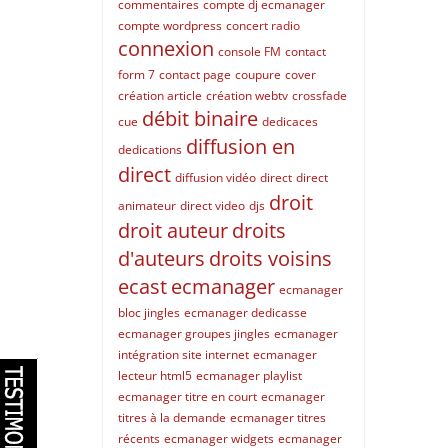
commentaires
compte dj ecmanager
compte wordpress
concert radio
connexion
console FM
contact
form 7
contact page
coupure
cover
création article
création webtv
crossfade
débit binaire
cue
dedicaces
diffusion en
dedications
direct
diffusion vidéo
direct
direct
droit
animateur
direct video
djs
droit auteur
droits
d'auteurs
droits voisins
ecast
ecmanager
ecmanager
bloc jingles
ecmanager dedicasse
ecmanager groupes jingles
ecmanager
intégration site internet
ecmanager
lecteur html5
ecmanager playlist
ecmanager titre en court
ecmanager
titres à la demande
ecmanager titres
récents
ecmanager widgets
ecmanager