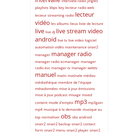
interview radio
jingles
playlists
kbps
key
lecteur radio web
lecteur
lecteur streaming radio
vidéo
les albums
lieux
liste de lecture
live
live stream video
live dj
android
live tv
live video
logiciel
automation vidéo
maintenance onair2
manager radio
manager
manager radio ecmanager
manager
radio evc
manager tv
manager webtv
manuel
matin
matinale
médias
médiathèque
membre de l'équipe
métadonnées
mise à jour émissions
mise à jour podcast
mixage
mixed
mp3
content
mode d'emploi
mp3gain
mp4
musique à la demande
musique au
obs
top
normaliser
obs android
onair2
onair2 backup
onair2 contact
form
onair2 menu
onair2 player
onair2