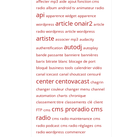
affecter mp3
aide
ajout fonction cms
radio
album
android tv
animateur radio
api
apparence widget
apparence
article onair2
wordpress
article
radio wordpress
article wordpress
artiste
associer mp3
audacity
autodj
authentification
autoplay
bande passante
banniere
bannières
barix
bitrate
blanc
blocage de port
bloqué
business tools
calendrier vidéo
canal icecast
canal shoutcast
censuré
center
centovacast
chagrin
changer couleur
changer menu
channel
automation
charts
chronique
classement titre
classements
clé
client
cms proradio
cms
FTP
cms
radio
cms radio maintenance
cms
radio podcast
cms radio réglages
cms
radio wordpress
commencer