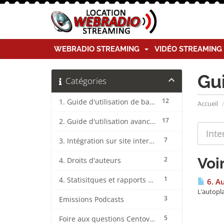
WEBRADIO STREAMING
VIDÉO STREAMIN
Gu
Catégories
12
1. Guide d'utilisation de base CentovaCast
Accueil
17
2. Guide d'utilisation avancée CentovaCast
7
3. Intégration sur site internet CentovaCast
Voi
2
4. Droits d'auteurs
1
4. Statisitques et rapports CentovaCast
6. A
L’autopla
3
Emissions Podcasts
5
Foire aux questions CentovaCast