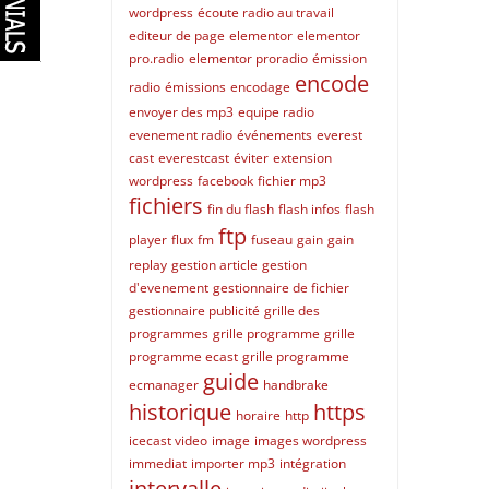
wordpress
écoute radio au travail
editeur de page
elementor
elementor
pro.radio
elementor proradio
émission
encode
radio
émissions
encodage
envoyer des mp3
equipe radio
evenement radio
événements
everest
cast
everestcast
éviter
extension
wordpress
facebook
fichier mp3
fichiers
fin du flash
flash infos
flash
ftp
player
flux
fm
fuseau
gain
gain
replay
gestion article
gestion
d'evenement
gestionnaire de fichier
gestionnaire publicité
grille des
programmes
grille programme
grille
programme ecast
grille programme
guide
ecmanager
handbrake
historique
https
horaire
http
icecast video
image
images wordpress
immediat
importer mp3
intégration
intervalle