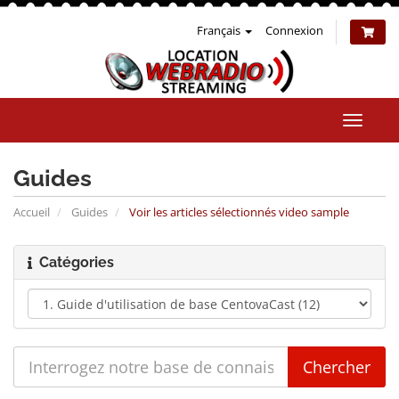
Français
Connexion
Bascul
la
naviga
Guides
Accueil
Guides
Voir les articles sélectionnés video sample
Catégories