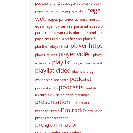
podcast
onair2 sauvegarde
onairé
pack
page
page de démarrage
page start
web
pages
paramètres
parametres
ecmanager
partenaire
partenaires radio
periscope
personnalisation
personnliser
page cms radio
planification
planifié
player https
planifier
player flash
player vidéo
player muses
player
playlist
vidéo site
playlist par défaut
playlist vidéo
playlists
plugin
podcast
wordpress
pochette
podcasts
podcast radio
poid de
lecture playlist
point de montage
présentation
présentation
Pro.radio
manager radio
pro.raido
programation ecast
programmation
programmation de rotations