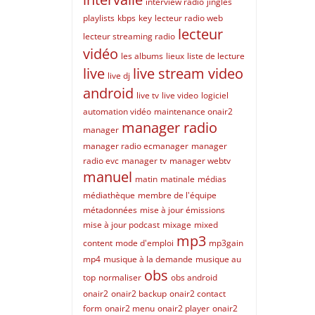
interview radio
jingles
playlists
kbps
key
lecteur radio web
lecteur
lecteur streaming radio
vidéo
les albums
lieux
liste de lecture
live
live stream video
live dj
android
live tv
live video
logiciel
automation vidéo
maintenance onair2
manager radio
manager
manager radio ecmanager
manager
radio evc
manager tv
manager webtv
manuel
matin
matinale
médias
médiathèque
membre de l'équipe
métadonnées
mise à jour émissions
mise à jour podcast
mixage
mixed
mp3
content
mode d'emploi
mp3gain
mp4
musique à la demande
musique au
obs
top
normaliser
obs android
onair2
onair2 backup
onair2 contact
form
onair2 menu
onair2 player
onair2