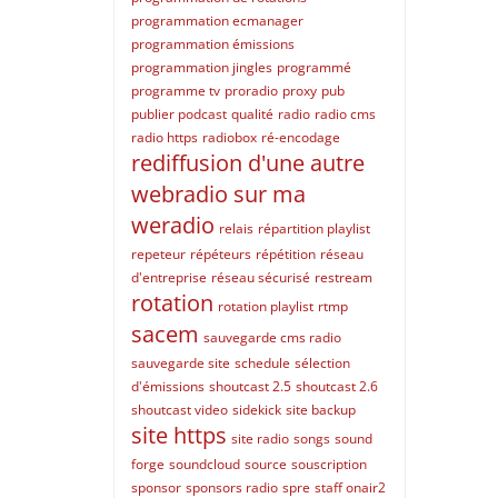
programmation ecmanager
programmation émissions
programmation jingles
programmé
programme tv
proradio
proxy
pub
publier podcast
qualité
radio
radio cms
radio https
radiobox
ré-encodage
rediffusion d'une autre
webradio sur ma
weradio
relais
répartition playlist
repeteur
répéteurs
répétition
réseau
d'entreprise
réseau sécurisé
restream
rotation
rotation playlist
rtmp
sacem
sauvegarde cms radio
sauvegarde site
schedule
sélection
d'émissions
shoutcast 2.5
shoutcast 2.6
shoutcast video
sidekick
site backup
site https
site radio
songs
sound
forge
soundcloud
source
souscription
sponsor
sponsors radio
spre
staff onair2