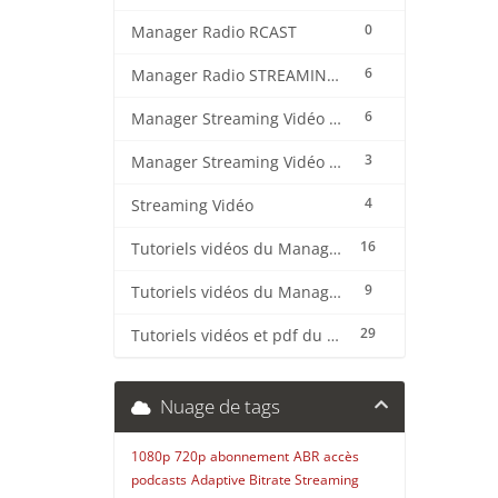
0
Manager Radio RCAST
6
Manager Radio STREAMING CENTER
6
Manager Streaming Vidéo TVMCP
3
Manager Streaming Vidéo VDO
4
Streaming Vidéo
16
Tutoriels vidéos du Manager Radio CentovaCast
9
Tutoriels vidéos du Manager Radio STREAMING CENTER
29
Tutoriels vidéos et pdf du CMS Radio Wordpress + OnAir2/Pro.Radio
Nuage de tags
1080p
720p
abonnement
ABR
accès
podcasts
Adaptive Bitrate Streaming