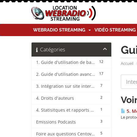
WEBRADIO STREAMING
VIDÉO STREAMIN
Gu
Catégories
12
1. Guide d'utilisation de base CentovaCast
Accueil
17
2. Guide d'utilisation avancée CentovaCast
7
3. Intégration sur site internet CentovaCast
Voi
2
4. Droits d'auteurs
1
4. Statisitques et rapports CentovaCast
5. Mo
Le protoc
3
Emissions Podcasts
5
Foire aux questions CentovaCast