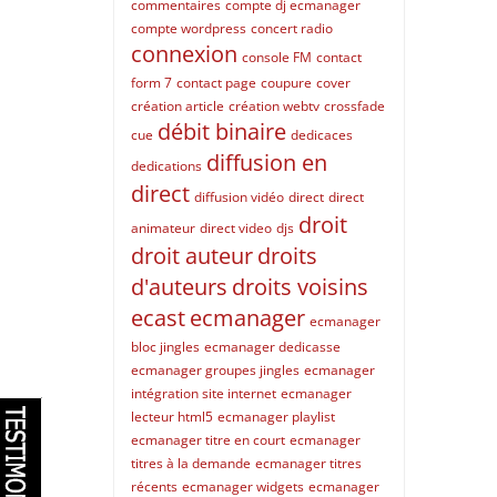
commentaires
compte dj ecmanager
compte wordpress
concert radio
connexion
console FM
contact
form 7
contact page
coupure
cover
création article
création webtv
crossfade
débit binaire
cue
dedicaces
diffusion en
dedications
direct
diffusion vidéo
direct
direct
droit
animateur
direct video
djs
droit auteur
droits
d'auteurs
droits voisins
ecast
ecmanager
ecmanager
bloc jingles
ecmanager dedicasse
ecmanager groupes jingles
ecmanager
intégration site internet
ecmanager
lecteur html5
ecmanager playlist
ecmanager titre en court
ecmanager
titres à la demande
ecmanager titres
récents
ecmanager widgets
ecmanager