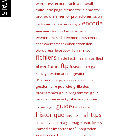
wordpress
écoute radio au travail
editeur de page
elementor
elementor
pro.radio
elementor proradio
émission
encode
radio
émissions
encodage
envoyer des mp3
equipe radio
evenement radio
événements
everest
cast
everestcast
éviter
extension
wordpress
facebook
fichier mp3
fichiers
fin du flash
flash infos
flash
ftp
player
flux
fm
fuseau
gain
gain
replay
gestion article
gestion
d'evenement
gestionnaire de fichier
gestionnaire publicité
grille des
programmes
grille programme
grille
programme ecast
grille programme
guide
ecmanager
handbrake
historique
https
horaire
http
icecast video
image
images wordpress
immediat
importer mp3
intégration
intervalle