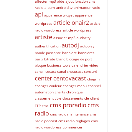
affecter mp3
aide
ajout fonction cms
radio
album
android tv
animateur radio
api
apparence widget
apparence
article onair2
wordpress
article
radio wordpress
article wordpress
artiste
associer mp3
audacity
autodj
authentification
autoplay
bande passante
banniere
bannières
barix
bitrate
blanc
blocage de port
bloqué
business tools
calendrier vidéo
canal icecast
canal shoutcast
censuré
center
centovacast
chagrin
changer couleur
changer menu
channel
automation
charts
chronique
classement titre
classements
clé
client
cms proradio
cms
FTP
cms
radio
cms radio maintenance
cms
radio podcast
cms radio réglages
cms
radio wordpress
commencer