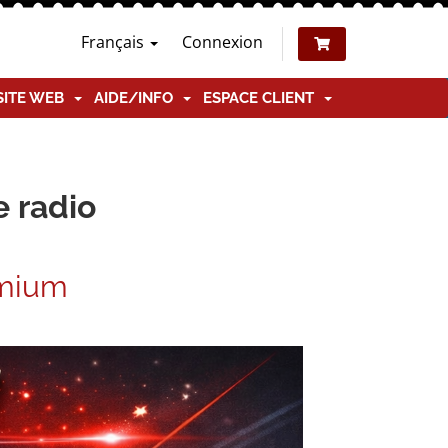
Français
Connexion
SITE WEB
AIDE/INFO
ESPACE CLIENT
e radio
emium