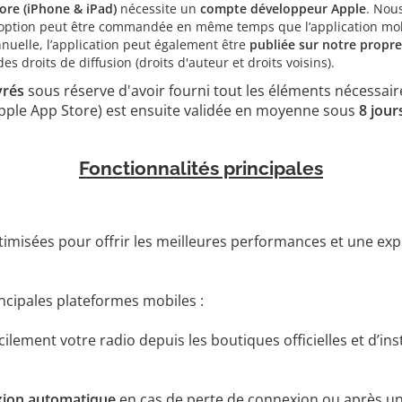
ore (iPhone & iPad)
nécessite un
compte développeur Apple
. Nou
te option peut être commandée en même temps que l’application mob
nnuelle, l’application peut également être
publiée sur notre propr
 droits de diffusion (droits d'auteur et droits voisins).
vrés
sous réserve d'avoir fourni tout les éléments nécessai
 Apple App Store) est ensuite validée en moyenne sous
8 jour
Fonctionnalités principales
timisées pour offrir les meilleures performances et une exp
incipales plateformes mobiles :
ilement votre radio depuis les boutiques officielles et d’ins
ion automatique
en cas de perte de connexion ou après un