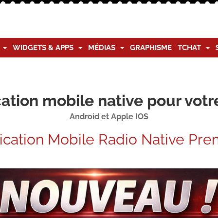
G
WIDGETS & APPS
MÉDIAS
GRAPHISME
TCHAT
ation mobile native pour votr
Android et Apple IOS
ication Mobile Radio Native Pr