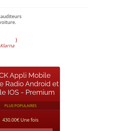
 auditeurs
voiture.
nement
)
 Klarna
CK Appli Mobile
e Radio Android et
le IOS - Premium
PLUS POPULAIRES
430.00€ Une fois