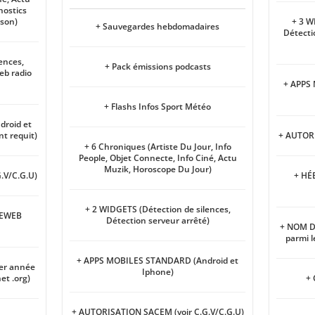
nostics
nson)
+ 3 W
+ Sauvegardes hebdomadaires
Détecti
ences,
+ Pack émissions podcasts
eb radio
+ APPS
+ Flashs Infos Sport Météo
roid et
t requit)
+ AUTORI
+ 6 Chroniques (Artiste Du Jour, Info
People, Objet Connecte, Info Ciné, Actu
Muzik, Horoscope Du Jour)
.V/C.G.U)
+ HÉ
+ 2 WIDGETS (Détection de silences,
TEWEB
Détection serveur arrêté)
+ NOM D
parmi l
+ APPS MOBILES STANDARD (Android et
er année
Iphone)
et .org)
+ 
+ AUTORISATION SACEM (voir C.G.V/C.G.U)