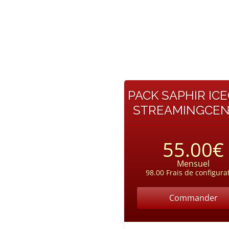
PACK SAPHIR IC
STREAMINGCE
55.00€
Mensuel
98.00 Frais de configura
Commander