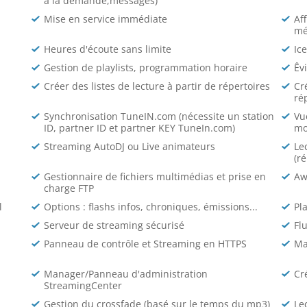
à la demande,messages)
Mise en service immédiate
Af
mé
Heures d'écoute sans limite
Ic
Gestion de playlists, programmation horaire
Êv
Créer des listes de lecture à partir de répertoires
Cr
ré
Synchronisation TuneIN.com (nécessite un station
Vu
ID, partner ID et partner KEY TuneIn.com)
mo
Streaming AutoDJ ou Live animateurs
Le
(r
Gestionnaire de fichiers multimédias et prise en
Aw
charge FTP
l
Options : flashs infos, chroniques, émissions...
Pl
Serveur de streaming sécurisé
Fl
Panneau de contrôle et Streaming en HTTPS
Ma
Manager/Panneau d'administration
Cr
StreamingCenter
Gestion du crossfade (basé sur le temps du mp3)
Le