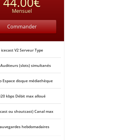
44.00€
Mensuel
Commander
icecast V2 Serveur Type
 Auditeurs (slots) simultanés
o Espace disque médiathèque
320 kbps Débit max alloué
ecast ou shoutcast) Canal max
Sauvegardes hebdomadaires