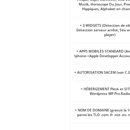
Muzik, Horoscope Du Jour, Pro
Hippiques, Alphabet en cha
+ 3 WIDGETS (Détection de sil
Détection serveur arrêté, Site w
player)
+ APPS MOBILES STANDARD (And
Iphone->Apple Developper Accoun
+ AUTORISATION SACEM (voir C.G
+ HÉBERGEMENT Plesk et SI
Wordpress WP Pro.Radio
+ NOM DE DOMAINE (gratuit la 1
parmi les TLD .com .fr .net .eu .n