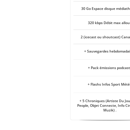
30 Go Espace disque médiat
320 kbps Débit max allou
2 (icecast ou shoutcast) Can
+ Sauvegardes hebdomadai
+ Pack émissions podcast
+ Flashs Infos Sport Mét
+ 5 Chroniques (Artiste Du Jou
People, Objet Connecte, Info Ci
Muzik) .