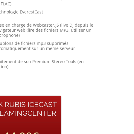
 FLAC)
chnologie EverestCast
ise en charge de Webcaster.JS (live DJ depuis le
vigateur web (lire des fichiers MP3, utiliser un
crophone)
ublons de fichiers mp3 supprimés
tomatiquement sur un même serveur
aitement de son Premium Stereo Tools (en
tion)
K RUBIS ICECAST
EAMINGCENTER