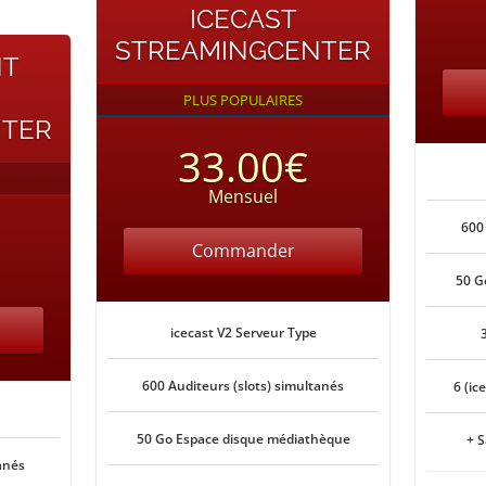
ICECAST
STREAMINGCENTER
NT
PLUS POPULAIRES
NTER
33.00€
Mensuel
600
Commander
50 G
icecast V2 Serveur Type
600 Auditeurs (slots) simultanés
6 (ic
50 Go Espace disque médiathèque
+ 
anés