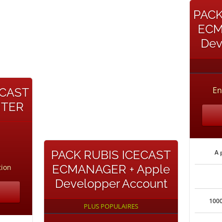
PACK
ECM
Dev
En
ECAST
NTER
PACK RUBIS ICECAST
A 
ECMANAGER + Apple
tion
Developper Account
1000
PLUS POPULAIRES