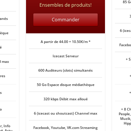
85 G
Ensembles de produits!
tanés
Commander
6 (ice
hèque
A partir de 44.00 + 10.50€/m *
Facebo
é
Icecast Serveur
+ 
al max
600 Auditeurs (slots) simultanés
res
50 Go Espace disque médiathèque
s
+
320 kbps Débit max alloué
éo
+ 8 Ch
6 (icecast ou shoutcast) Channel max
People,
Muzik,
Hipp
r, Info
Facebook, Youtube, VK.com Streaming
né, Actu