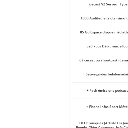
icecast V2 Serveur Type
1000 Auditeurs (slots) simul
85 Go Espace disque médiat
320 kbps Débit max allou
6 (icecast ou shoutcast) Can
+ Sauvegardes hebdomadai
+ Pack émissions podcast
+ Flashs Infos Sport Mét
+ 8 Chroniques (Artiste Du Jou
People, Objet Connecte, Info Ci