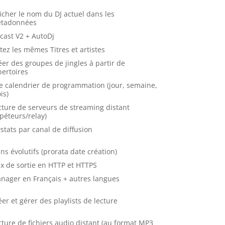
ficher le nom du DJ actuel dans les
tadonnées
ecast V2 + AutoDj
itez les mêmes Titres et artistes
éer des groupes de jingles à partir de
pertoires
e calendrier de programmation (jour, semaine,
is)
cture de serveurs de streaming distant
épéteurs/relay)
stats par canal de diffusion
ans évolutifs (prorata date création)
ux de sortie en HTTP et HTTPS
nager en Français + autres langues
éer et gérer des playlists de lecture
cture de fichiers audio distant (au format MP3