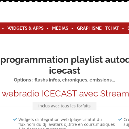
G
WIDGETS & APPS
MÉDIAS
GRAPHISME
TCHAT
programmation playlist autod
icecast
Options : flashs infos, chroniques, émissions...
s webradio ICECAST avec Stream
Inclus avec tous les forfaits
Widgets d’intégration web (player,statut du
Cr
flux,nom du dj, avatars dj,titre en cours,musiques
su