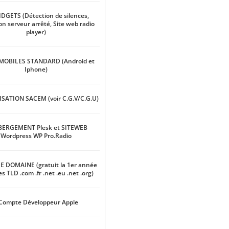
IDGETS (Détection de silences,
on serveur arrêté, Site web radio
player)
 MOBILES STANDARD (Android et
Iphone)
SATION SACEM (voir C.G.V/C.G.U)
BERGEMENT Plesk et SITEWEB
Wordpress WP Pro.Radio
E DOMAINE (gratuit la 1er année
es TLD .com .fr .net .eu .net .org)
Compte Développeur Apple