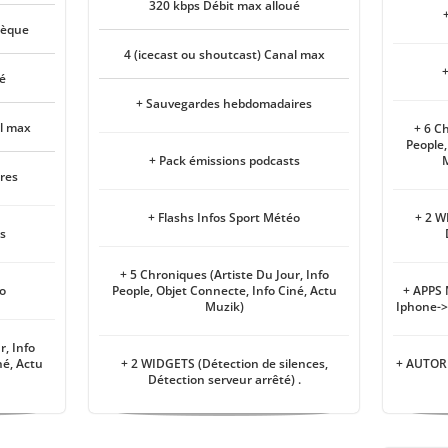
320 kbps Débit max alloué
hèque
4 (icecast ou shoutcast) Canal max
+
é
+ Sauvegardes hebdomadaires
al max
+ 6 Ch
People,
+ Pack émissions podcasts
M
res
+ Flashs Infos Sport Météo
+ 2 W
s
+ 5 Chroniques (Artiste Du Jour, Info
éo
People, Objet Connecte, Info Ciné, Actu
+ APPS
Muzik)
Iphone->
r, Info
né, Actu
+ 2 WIDGETS (Détection de silences,
+ AUTORI
Détection serveur arrêté) .