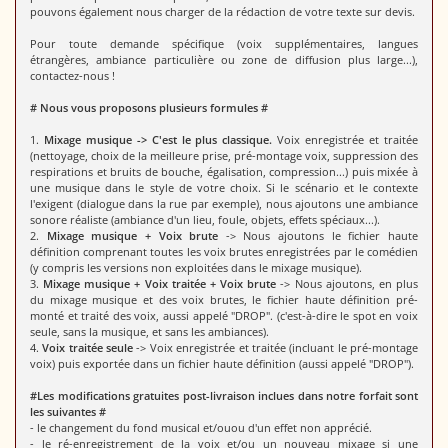
pouvons également nous charger de la rédaction de votre texte sur devis.
Pour toute demande spécifique (voix supplémentaires, langues
étrangères, ambiance particulière ou zone de diffusion plus large...),
contactez-nous !
# Nous vous proposons plusieurs formules #
1.
Mixage musique -> C'est le plus classique.
Voix enregistrée et traitée
(nettoyage, choix de la meilleure prise, pré-montage voix, suppression des
respirations et bruits de bouche, égalisation, compression...) puis mixée à
une musique dans le style de votre choix. Si le scénario et le contexte
l'exigent (dialogue dans la rue par exemple), nous ajoutons une ambiance
sonore réaliste (ambiance d'un lieu, foule, objets, effets spéciaux...).
2.
Mixage musique + Voix brute
-> Nous ajoutons le fichier haute
définition comprenant toutes les voix brutes enregistrées par le comédien
(y compris les versions non exploitées dans le mixage musique).
3.
Mixage musique + Voix traitée + Voix brute
-> Nous ajoutons, en plus
du mixage musique et des voix brutes, le fichier haute définition pré-
monté et traité des voix, aussi appelé "DROP". (c'est-à-dire le spot en voix
seule, sans la musique, et sans les ambiances).
4.
Voix traitée seule
-> Voix enregistrée et traitée (incluant le pré-montage
voix) puis exportée dans un fichier haute définition (aussi appelé "DROP").
#Les modifications gratuites post-livraison inclues dans notre forfait sont
les suivantes #
- le changement du fond musical et/ouou d'un effet non apprécié.
- le ré-enregistrement de la voix et/ou un nouveau mixage si une