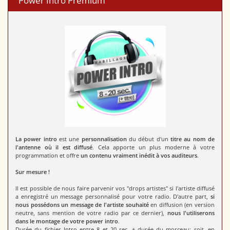
Power Intro Premium
La power intro
est une
personnalisation
du début d'un
titre au nom de
l'antenne où il est diffusé
. Cela apporte un plus moderne à votre
programmation et offre
un contenu vraiment inédit à vos auditeurs
.
Sur mesure !
Il est possible de nous faire parvenir vos "drops artistes" si l'artiste diffusé
a enregistré un message personnalisé pour votre radio. D'autre part,
si
nous possédons un message de l'artiste souhaité
en diffusion (en version
neutre, sans mention de votre radio par ce dernier),
nous l'utiliserons
dans le montage de votre power intro
.
Durée du fichier
Intro entre 8 et 20 sec. + durée du morceau; soit, en