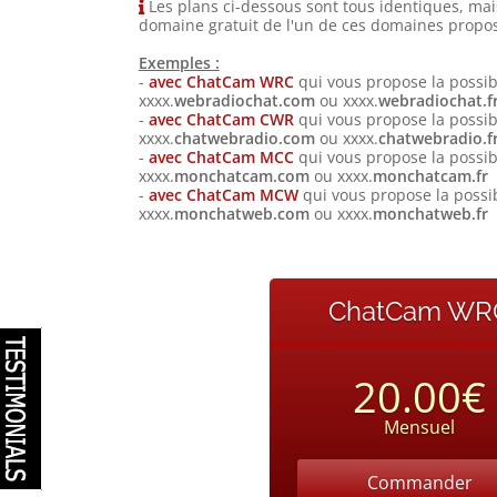
Les plans ci-dessous sont tous identiques, ma
domaine gratuit de l'un de ces domaines prop
Exemples :
-
avec ChatCam WRC
qui vous propose la possi
xxxx.
webradiochat.com
ou xxxx.
webradiochat.f
-
avec ChatCam CWR
qui vous propose la possi
xxxx.
chatwebradio.com
ou xxxx.
chatwebradio.f
-
avec ChatCam MCC
qui vous propose la possi
xxxx.
monchatcam.com
ou xxxx.
monchatcam.fr
-
avec ChatCam MCW
qui vous propose la possi
xxxx.
monchatweb.com
ou xxxx.
monchatweb.fr
ChatCam WR
20.00€
Mensuel
Commander