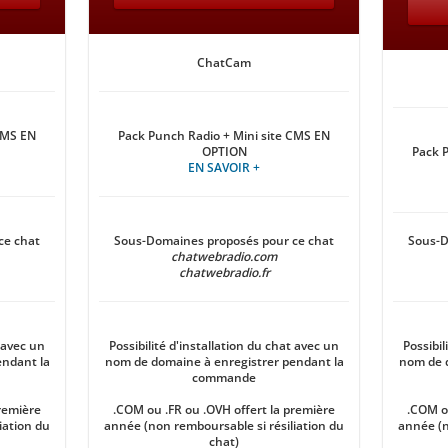
ChatCam
CMS EN
Pack Punch Radio + Mini site CMS EN
OPTION
Pack 
EN SAVOIR +
ce chat
Sous-Domaines proposés pour ce chat
Sous-D
chatwebradio.com
chatwebradio.fr
t avec un
Possibilité d'installation du chat avec un
Possibil
endant la
nom de domaine à enregistrer pendant la
nom de d
commande
première
.COM ou .FR ou .OVH offert la première
.COM ou
iation du
année (non remboursable si résiliation du
année (n
chat)