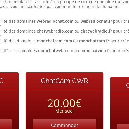
is chaque plan est associé à un groupe de nom de domaine qui vou
osés si vous ne souhaitez pas commander un nom de domaine.
bilité des domaines
webradiochat.com
ou
webradiochat.fr
pour cré
r
bilité des domaines
chatwebradio.com
ou
chatwebradio.fr
pour cré
r
bilité des domaines
monchatcam.com
ou
monchatcam.fr
pour crée
bilité des domaines
monchatweb.com
ou
monchatweb.fr
pour crée
C
ChatCam CWR
20.00€
Mensuel
Commander