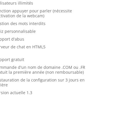
lisateurs illimités
nction appuyer pour parler (nécessite
activation de la webcam)
stion des mots interdits
iz personnalisable
pport d'abus
rveur de chat en HTML5
pport gratuit
mmande d'un nom de domaine .COM ou .FR
atuit la première année (non remboursable)
stauration de la configuration sur 3 jours en
rière
rsion actuelle 1.3