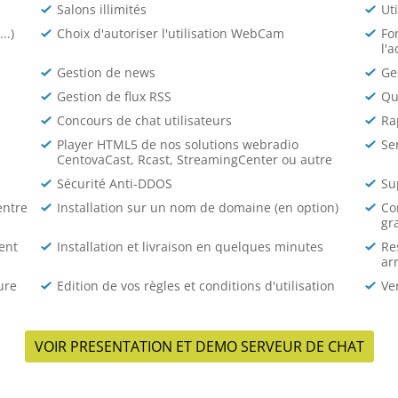
Salons illimités
Uti
..)
Choix d'autoriser l'utilisation WebCam
Fo
l'
Gestion de news
Ge
Gestion de flux RSS
Qu
Concours de chat utilisateurs
Ra
Player HTML5 de nos solutions webradio
Se
CentovaCast, Rcast, StreamingCenter ou autre
Sécurité Anti-DDOS
Su
entre
Installation sur un nom de domaine (en option)
Co
gr
ent
Installation et livraison en quelques minutes
Re
ar
ure
Edition de vos règles et conditions d'utilisation
Ve
VOIR PRESENTATION ET DEMO SERVEUR DE CHAT