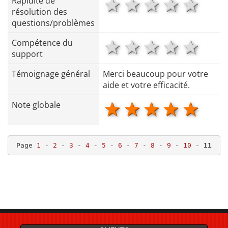
1 star
2 stars
3 stars
4 star
5 s
Rapidité de
résolution des
questions/problèmes
1 star
2 stars
3 stars
4 star
5 s
Compétence du
support
Témoignage général
Merci beaucoup pour votre
aide et votre efficacité.
1 star
2 stars
3 stars
4 star
5 s
Note globale
Page 
1
 - 
2
 - 
3
 - 
4
 - 
5
 - 
6
 - 
7
 - 
8
 - 
9
 - 
10
 - 
11