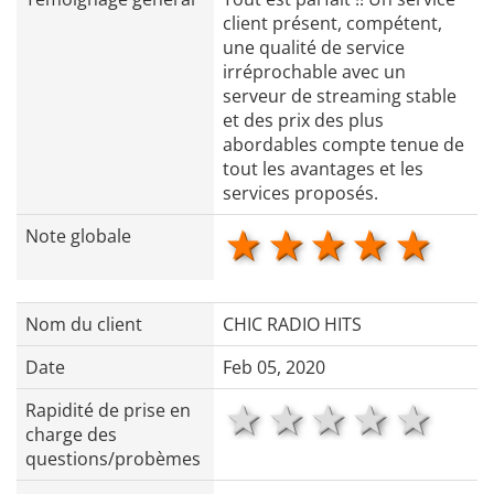
client présent, compétent,
une qualité de service
irréprochable avec un
serveur de streaming stable
et des prix des plus
abordables compte tenue de
tout les avantages et les
services proposés.
1 star
2 stars
3 stars
4 star
5 s
Note globale
Nom du client
CHIC RADIO HITS
Date
Feb 05, 2020
1 star
2 stars
3 stars
4 star
5 s
Rapidité de prise en
charge des
questions/probèmes