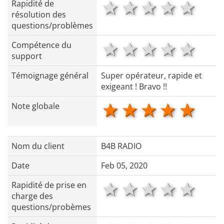
1 star
2 stars
3 stars
4 star
5 s
Rapidité de
résolution des
questions/problèmes
1 star
2 stars
3 stars
4 star
5 s
Compétence du
support
Témoignage général
Super opérateur, rapide et
exigeant ! Bravo !!
1 star
2 stars
3 stars
4 star
5 s
Note globale
Nom du client
B4B RADIO
Date
Feb 05, 2020
1 star
2 stars
3 stars
4 star
5 s
Rapidité de prise en
charge des
questions/probèmes