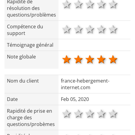
1 star
2 stars
3 stars
4 star
5 s
Rapidité de
résolution des
questions/problèmes
1 star
2 stars
3 stars
4 star
5 s
Compétence du
support
Témoignage général
1 star
2 stars
3 stars
4 star
5 s
Note globale
Nom du client
france-hebergement-
internet.com
Date
Feb 05, 2020
1 star
2 stars
3 stars
4 star
5 s
Rapidité de prise en
charge des
questions/probèmes