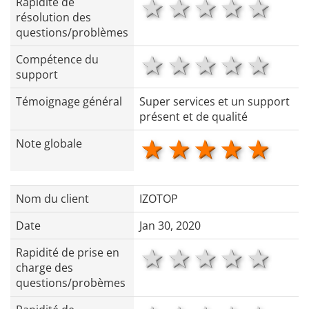
1 star
2 stars
3 stars
4 star
5 s
Rapidité de
résolution des
questions/problèmes
1 star
2 stars
3 stars
4 star
5 s
Compétence du
support
Témoignage général
Super services et un support
présent et de qualité
1 star
2 stars
3 stars
4 star
5 s
Note globale
Nom du client
IZOTOP
Date
Jan 30, 2020
1 star
2 stars
3 stars
4 star
5 s
Rapidité de prise en
charge des
questions/probèmes