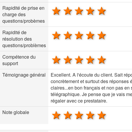
1 star
2 stars
3 stars
4 stars
5 sta
Rapidité de prise en
charge des
questions/probèmes
1 star
2 stars
3 stars
4 stars
5 sta
Rapidité de
résolution des
questions/problèmes
1 star
2 stars
3 stars
4 stars
5 sta
Compétence du
support
Témoignage général
Excellent. A l'écoute du client. Sait ré
concrètement et surtout des réponses é
claires...en bon français et non pas en 
télégraphique. Je pense que je vais m
régaler avec ce prestataire.
1 star
2 stars
3 stars
4 stars
5 sta
Note globale