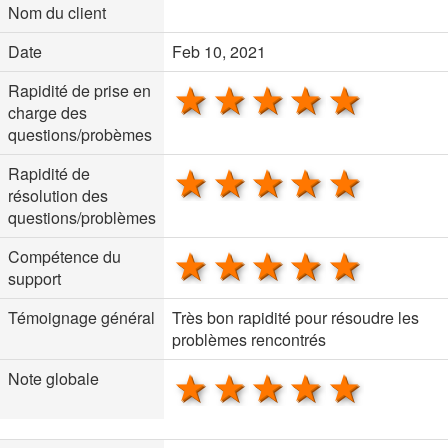
Nom du client
Date
Feb 10, 2021
1 star
2 stars
3 stars
4 stars
5 sta
Rapidité de prise en
charge des
questions/probèmes
1 star
2 stars
3 stars
4 stars
5 sta
Rapidité de
résolution des
questions/problèmes
1 star
2 stars
3 stars
4 stars
5 sta
Compétence du
support
Témoignage général
Très bon rapidité pour résoudre les
problèmes rencontrés
1 star
2 stars
3 stars
4 stars
5 sta
Note globale