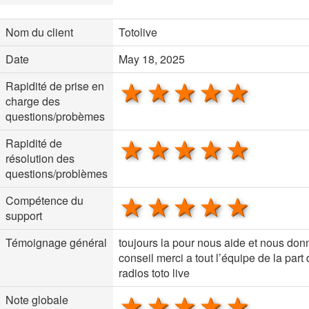
Nom du client
Totolive
Date
May 18, 2025
1 star
2 stars
3 stars
4 stars
5 sta
Rapidité de prise en
charge des
questions/probèmes
1 star
2 stars
3 stars
4 stars
5 sta
Rapidité de
résolution des
questions/problèmes
1 star
2 stars
3 stars
4 stars
5 sta
Compétence du
support
Témoignage général
toujours la pour nous aide et nous don
conseil merci a tout l’équipe de la part
radios toto live
1 star
2 stars
3 stars
4 stars
5 sta
Note globale