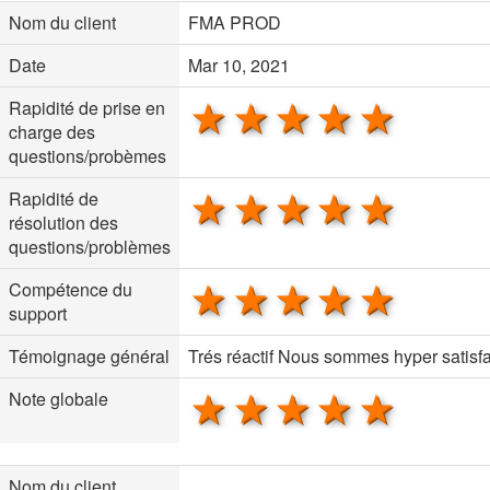
Nom du client
FMA PROD
Date
Mar 10, 2021
1 star
2 stars
3 stars
4 stars
5 sta
Rapidité de prise en
charge des
questions/probèmes
1 star
2 stars
3 stars
4 stars
5 sta
Rapidité de
résolution des
questions/problèmes
1 star
2 stars
3 stars
4 stars
5 sta
Compétence du
support
Témoignage général
Trés réactif Nous sommes hyper satisfa
1 star
2 stars
3 stars
4 stars
5 sta
Note globale
Nom du client