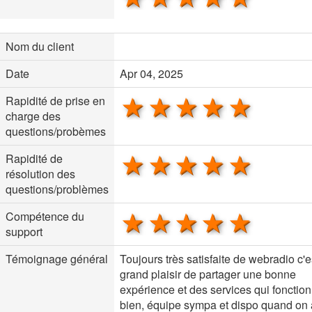
Nom du client
Date
Apr 04, 2025
1 star
2 stars
3 stars
4 stars
5 sta
Rapidité de prise en
charge des
questions/probèmes
1 star
2 stars
3 stars
4 stars
5 sta
Rapidité de
résolution des
questions/problèmes
1 star
2 stars
3 stars
4 stars
5 sta
Compétence du
support
Témoignage général
Toujours très satisfaite de webradio c'e
grand plaisir de partager une bonne
expérience et des services qui fonctio
bien, équipe sympa et dispo quand on 