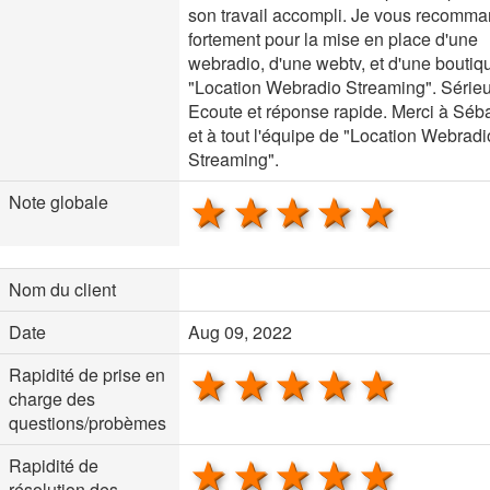
son travail accompli. Je vous recomm
fortement pour la mise en place d'une
webradio, d'une webtv, et d'une boutiq
"Location Webradio Streaming". Sérieu
Ecoute et réponse rapide. Merci à Séb
et à tout l'équipe de "Location Webradi
Streaming".
1 star
2 stars
3 stars
4 stars
5 sta
Note globale
Nom du client
Date
Aug 09, 2022
1 star
2 stars
3 stars
4 stars
5 sta
Rapidité de prise en
charge des
questions/probèmes
1 star
2 stars
3 stars
4 stars
5 sta
Rapidité de
résolution des