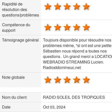
1 star
2 stars
3 stars
4 stars
5 sta
Rapidité de
résolution des
questions/problèmes
1 star
2 stars
3 stars
4 stars
5 sta
Compétence du
support
Témoignage général
Toujours disponible pour résoudre nos
problèmes même, "si ont est une petite
Sébastien nous répond a toutes nos
questions . Un grand merci a LOCATI
WEBRADIO STREAMING Lucien.
Radiostdomineuc.net
1 star
2 stars
3 stars
4 stars
5 sta
Note globale
Nom du client
RADIO SOLEIL DES TROPIQUES
Date
Oct 03, 2024