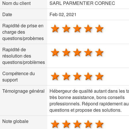
Nom du client
SARL PARMENTIER CORNEC
Date
Feb 02, 2021
1 star
2 stars
3 stars
4 stars
5 sta
Rapidité de prise en
charge des
questions/probèmes
1 star
2 stars
3 stars
4 stars
5 sta
Rapidité de
résolution des
questions/problèmes
1 star
2 stars
3 stars
4 stars
5 sta
Compétence du
support
Témoignage général
Hébergeur de qualité autant dans les ta
très bonne assistance, bons conseils
professionnels. Répond rapidement au
questions et propose des solutions.
1 star
2 stars
3 stars
4 stars
5 sta
Note globale