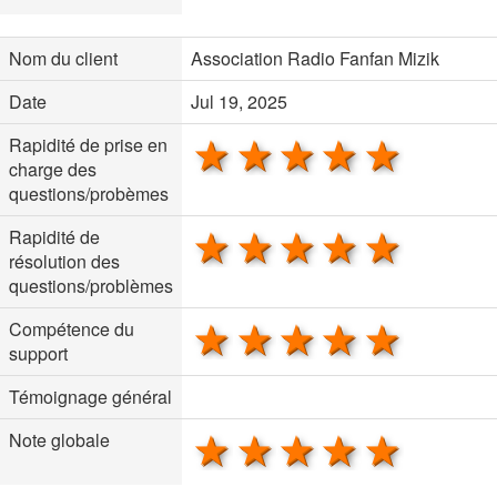
Nom du client
Association Radio Fanfan Mizik
Date
Jul 19, 2025
1 star
2 stars
3 stars
4 stars
5 sta
Rapidité de prise en
charge des
questions/probèmes
1 star
2 stars
3 stars
4 stars
5 sta
Rapidité de
résolution des
questions/problèmes
1 star
2 stars
3 stars
4 stars
5 sta
Compétence du
support
Témoignage général
1 star
2 stars
3 stars
4 stars
5 sta
Note globale