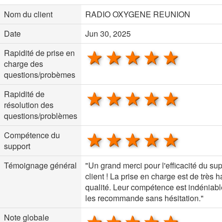
Nom du client
RADIO OXYGENE REUNION
Date
Jun 30, 2025
1 star
2 stars
3 stars
4 stars
5 sta
Rapidité de prise en
charge des
questions/probèmes
1 star
2 stars
3 stars
4 stars
5 sta
Rapidité de
résolution des
questions/problèmes
1 star
2 stars
3 stars
4 stars
5 sta
Compétence du
support
Témoignage général
"Un grand merci pour l'efficacité du su
client ! La prise en charge est de très 
qualité. Leur compétence est indéniabl
les recommande sans hésitation."
1 star
2 stars
3 stars
4 stars
5 sta
Note globale