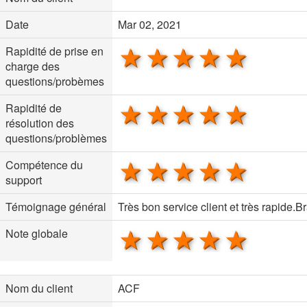
Date
Mar 02, 2021
1 star
2 stars
3 stars
4 stars
5 sta
Rapidité de prise en
charge des
questions/probèmes
1 star
2 stars
3 stars
4 stars
5 sta
Rapidité de
résolution des
questions/problèmes
1 star
2 stars
3 stars
4 stars
5 sta
Compétence du
support
Témoignage général
Très bon service client et très rapide.B
1 star
2 stars
3 stars
4 stars
5 sta
Note globale
Nom du client
ACF