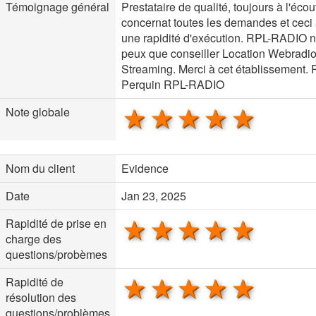
Témoignage général
Prestataire de qualité, toujours à l'écou
concernat toutes les demandes et ceci
une rapidité d'exécution. RPL-RADIO 
peux que conseiller Location Webradi
Streaming. Merci à cet établissement.
Perquin RPL-RADIO
1 star
2 stars
3 stars
4 stars
5 sta
Note globale
Nom du client
Evidence
Date
Jan 23, 2025
1 star
2 stars
3 stars
4 stars
5 sta
Rapidité de prise en
charge des
questions/probèmes
1 star
2 stars
3 stars
4 stars
5 sta
Rapidité de
résolution des
questions/problèmes