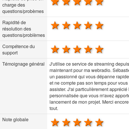
1 star
2 stars
3 stars
4 stars
5 sta
charge des
questions/probèmes
1 star
2 stars
3 stars
4 stars
5 sta
Rapidité de
résolution des
questions/problèmes
1 star
2 stars
3 stars
4 stars
5 sta
Compétence du
support
Témoignage général
J'utilise ce service de streaming depui
maintenant pour ma webradio. Sébasti
un passionné qui vous dépanne rapid
et ne compte pas son temps pour vous
assister. J'ai particulièrement apprécié 
personnalisée que vous m'avez apport
lancement de mon projet. Merci encore
tout.
1 star
2 stars
3 stars
4 stars
5 sta
Note globale