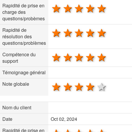
1 star
2 stars
3 stars
4 stars
5 sta
Rapidité de prise en
charge des
questions/probèmes
1 star
2 stars
3 stars
4 stars
5 sta
Rapidité de
résolution des
questions/problèmes
1 star
2 stars
3 stars
4 stars
5 sta
Compétence du
support
Témoignage général
1 star
2 stars
3 stars
4 stars
5 sta
Note globale
Nom du client
Date
Oct 02, 2024
Rapidité de prise en