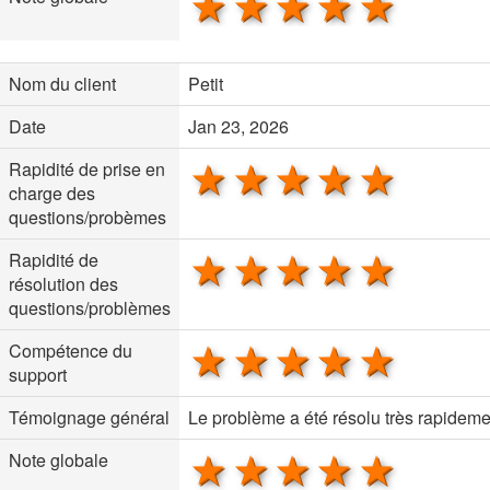
1 star
2 stars
3 stars
4 stars
5 sta
Nom du client
Petit
Date
Jan 23, 2026
1 star
2 stars
3 stars
4 stars
5 sta
Rapidité de prise en
charge des
questions/probèmes
1 star
2 stars
3 stars
4 stars
5 sta
Rapidité de
résolution des
questions/problèmes
1 star
2 stars
3 stars
4 stars
5 sta
Compétence du
support
Témoignage général
Le problème a été résolu très rapideme
1 star
2 stars
3 stars
4 stars
5 sta
Note globale