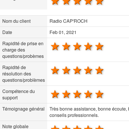
1 star
2 stars
3 stars
4 stars
5 sta
Nom du client
Radio CAP'ROCH
Date
Feb 01, 2021
1 star
2 stars
3 stars
4 stars
5 sta
Rapidité de prise en
charge des
questions/probèmes
1 star
2 stars
3 stars
4 stars
5 sta
Rapidité de
résolution des
questions/problèmes
1 star
2 stars
3 stars
4 stars
5 sta
Compétence du
support
Témoignage général
Très bonne assistance, bonne écoute,
conseils professionnels.
1 star
2 stars
3 stars
4 stars
5 sta
Note globale