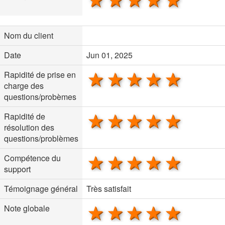
Nom du client
Date
Jun 01, 2025
1 star
2 stars
3 stars
4 stars
5 sta
Rapidité de prise en
charge des
questions/probèmes
1 star
2 stars
3 stars
4 stars
5 sta
Rapidité de
résolution des
questions/problèmes
1 star
2 stars
3 stars
4 stars
5 sta
Compétence du
support
Témoignage général
Très satisfait
1 star
2 stars
3 stars
4 stars
5 sta
Note globale