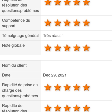
1 star
2 stars
3 stars
4 stars
5 sta
résolution des
questions/problèmes
1 star
2 stars
3 stars
4 stars
5 sta
Compétence du
support
Témoignage général
Très réactif
1 star
2 stars
3 stars
4 stars
5 sta
Note globale
Nom du client
Date
Dec 29, 2021
1 star
2 stars
3 stars
4 stars
5 sta
Rapidité de prise en
charge des
questions/probèmes
1 star
2 stars
3 stars
4 stars
5 sta
Rapidité de
résolution des