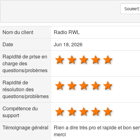
Soumet
Nom du client
Radio RWL
Date
Jun 18, 2026
1 star
2 stars
3 stars
4 stars
5 sta
Rapidité de prise en
charge des
questions/probèmes
1 star
2 stars
3 stars
4 stars
5 sta
Rapidité de
résolution des
questions/problèmes
1 star
2 stars
3 stars
4 stars
5 sta
Compétence du
support
Témoignage général
Rien a dire très pro et rapide et bon se
merci