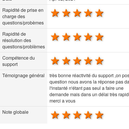
1 star
2 stars
3 stars
4 stars
5 sta
Rapidité de prise en
charge des
questions/probèmes
1 star
2 stars
3 stars
4 stars
5 sta
Rapidité de
résolution des
questions/problèmes
1 star
2 stars
3 stars
4 stars
5 sta
Compétence du
support
Témoignage général
très bonne réactivité du support ,on po
question nous avons la réponse pas d
l'instanté n'étant pas seul a faire une
demande mais dans un délai très rapi
merci a vous
1 star
2 stars
3 stars
4 stars
5 sta
Note globale