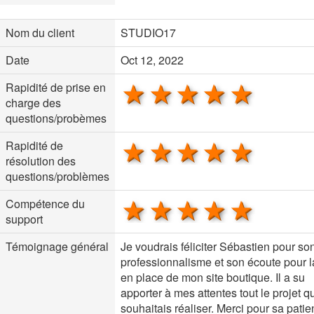
Nom du client
STUDIO17
Date
Oct 12, 2022
1 star
2 stars
3 stars
4 stars
5 sta
Rapidité de prise en
charge des
questions/probèmes
1 star
2 stars
3 stars
4 stars
5 sta
Rapidité de
résolution des
questions/problèmes
1 star
2 stars
3 stars
4 stars
5 sta
Compétence du
support
Témoignage général
Je voudrais féliciter Sébastien pour so
professionnalisme et son écoute pour 
en place de mon site boutique. Il a su
apporter à mes attentes tout le projet q
souhaitais réaliser. Merci pour sa patie