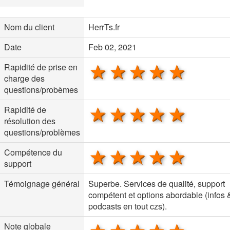
Nom du client
HerrTs.fr
Date
Feb 02, 2021
1 star
2 stars
3 stars
4 stars
5 sta
Rapidité de prise en
charge des
questions/probèmes
1 star
2 stars
3 stars
4 stars
5 sta
Rapidité de
résolution des
questions/problèmes
1 star
2 stars
3 stars
4 stars
5 sta
Compétence du
support
Témoignage général
Superbe. Services de qualité, support
compétent et options abordable (infos 
podcasts en tout czs).
Note globale