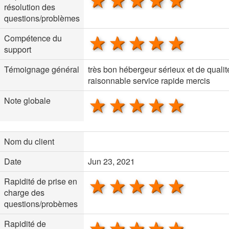
1 star
2 stars
3 stars
4 stars
5 sta
résolution des
questions/problèmes
1 star
2 stars
3 stars
4 stars
5 sta
Compétence du
support
Témoignage général
très bon hébergeur sérieux et de qualit
raisonnable service rapide mercis
1 star
2 stars
3 stars
4 stars
5 sta
Note globale
Nom du client
Date
Jun 23, 2021
1 star
2 stars
3 stars
4 stars
5 sta
Rapidité de prise en
charge des
questions/probèmes
1 star
2 stars
3 stars
4 stars
5 sta
Rapidité de