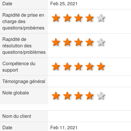
Date
Feb 25, 2021
1 star
2 stars
3 stars
4 stars
5 sta
Rapidité de prise en
charge des
questions/probèmes
1 star
2 stars
3 stars
4 stars
5 sta
Rapidité de
résolution des
questions/problèmes
1 star
2 stars
3 stars
4 stars
5 sta
Compétence du
support
Témoignage général
1 star
2 stars
3 stars
4 stars
5 sta
Note globale
Nom du client
Date
Feb 11, 2021