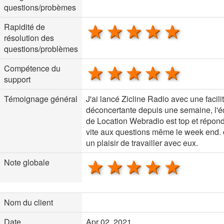
questions/probèmes
1 star
2 stars
3 stars
4 stars
5 sta
Rapidité de
résolution des
questions/problèmes
1 star
2 stars
3 stars
4 stars
5 sta
Compétence du
support
Témoignage général
J'ai lancé Zicline Radio avec une facili
déconcertante depuis une semaine, l'é
de Location Webradio est top et répond
vite aux questions même le week end. 
un plaisir de travailler avec eux.
1 star
2 stars
3 stars
4 stars
5 sta
Note globale
Nom du client
Date
Apr 02, 2021