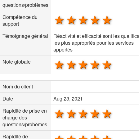
questions/problèmes
1 star
2 stars
3 stars
4 stars
5 sta
Compétence du
support
Témoignage général
Réactivité et efficacité sont les qualifica
les plus appropriés pour les services
apportés
1 star
2 stars
3 stars
4 stars
5 sta
Note globale
Nom du client
Date
Aug 23, 2021
1 star
2 stars
3 stars
4 stars
5 sta
Rapidité de prise en
charge des
questions/probèmes
Rapidité de