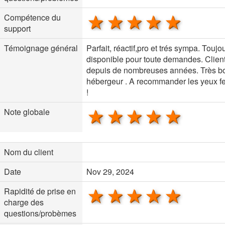
1 star
2 stars
3 stars
4 stars
5 sta
Compétence du
support
Témoignage général
Parfait, réactif,pro et trés sympa. Toujo
disponible pour toute demandes. Clien
depuis de nombreuses années. Très b
hébergeur . A recommander les yeux f
!
1 star
2 stars
3 stars
4 stars
5 sta
Note globale
Nom du client
Date
Nov 29, 2024
1 star
2 stars
3 stars
4 stars
5 sta
Rapidité de prise en
charge des
questions/probèmes