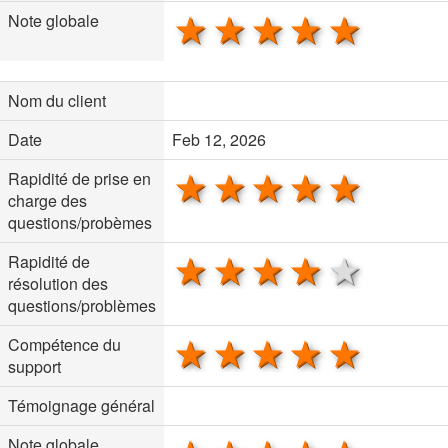
1 star
2 stars
3 stars
4 stars
5 sta
Note globale
Nom du client
Date
Feb 12, 2026
1 star
2 stars
3 stars
4 stars
5 sta
Rapidité de prise en
charge des
questions/probèmes
1 star
2 stars
3 stars
4 stars
5 sta
Rapidité de
résolution des
questions/problèmes
1 star
2 stars
3 stars
4 stars
5 sta
Compétence du
support
Témoignage général
Note globale