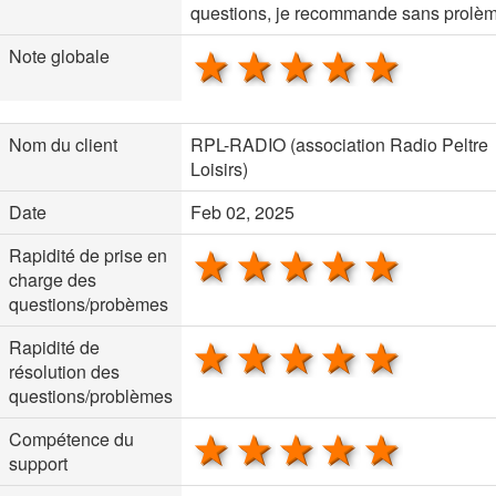
questions, je recommande sans prolèm
1 star
2 stars
3 stars
4 stars
5 sta
Note globale
Nom du client
RPL-RADIO (association Radio Peltre
Loisirs)
Date
Feb 02, 2025
1 star
2 stars
3 stars
4 stars
5 sta
Rapidité de prise en
charge des
questions/probèmes
1 star
2 stars
3 stars
4 stars
5 sta
Rapidité de
résolution des
questions/problèmes
1 star
2 stars
3 stars
4 stars
5 sta
Compétence du
support