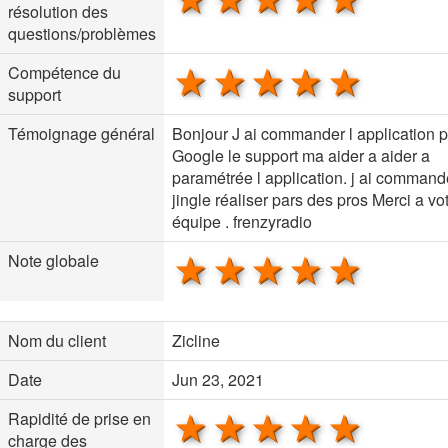
résolution des
questions/problèmes
1 star
2 stars
3 stars
4 stars
5 sta
Compétence du
support
Témoignage général
Bonjour J ai commander l application 
Google le support ma aider a aider a
paramétrée l application. j ai command
jingle réaliser pars des pros Merci a vo
équipe . frenzyradio
1 star
2 stars
3 stars
4 stars
5 sta
Note globale
Nom du client
Zicline
Date
Jun 23, 2021
1 star
2 stars
3 stars
4 stars
5 sta
Rapidité de prise en
charge des