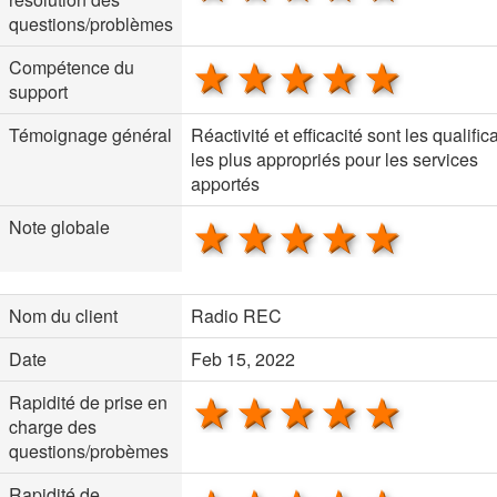
questions/problèmes
1 star
2 stars
3 stars
4 stars
5 sta
Compétence du
support
Témoignage général
Réactivité et efficacité sont les qualifica
les plus appropriés pour les services
apportés
1 star
2 stars
3 stars
4 stars
5 sta
Note globale
Nom du client
Radio REC
Date
Feb 15, 2022
1 star
2 stars
3 stars
4 stars
5 sta
Rapidité de prise en
charge des
questions/probèmes
Rapidité de