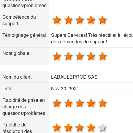
questions/problèmes
1 star
2 stars
3 stars
4 stars
5 sta
Compétence du
support
Témoignage général
Supers Services! Très réactif et à l'éco
des demandes de support!
1 star
2 stars
3 stars
4 stars
5 sta
Note globale
Nom du client
LABAULEPROD SAS
Date
Nov 30, 2021
1 star
2 stars
3 stars
4 stars
5 sta
Rapidité de prise en
charge des
questions/probèmes
1 star
2 stars
3 stars
4 stars
5 sta
Rapidité de
résolution des