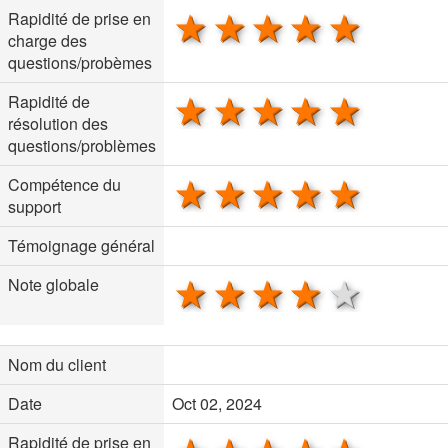
1 star
2 stars
3 stars
4 stars
5 sta
Rapidité de prise en
charge des
questions/probèmes
1 star
2 stars
3 stars
4 stars
5 sta
Rapidité de
résolution des
questions/problèmes
1 star
2 stars
3 stars
4 stars
5 sta
Compétence du
support
Témoignage général
1 star
2 stars
3 stars
4 stars
5 sta
Note globale
Nom du client
Date
Oct 02, 2024
Rapidité de prise en