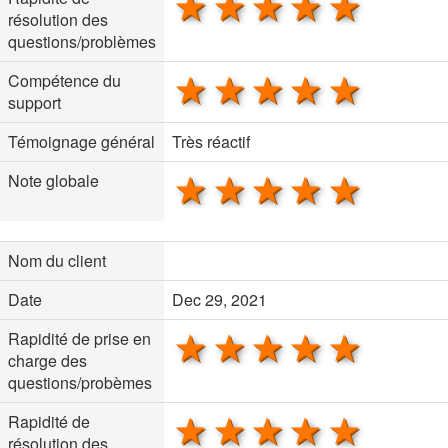
1 star
2 stars
3 stars
4 stars
5 sta
résolution des
questions/problèmes
1 star
2 stars
3 stars
4 stars
5 sta
Compétence du
support
Témoignage général
Très réactif
1 star
2 stars
3 stars
4 stars
5 sta
Note globale
Nom du client
Date
Dec 29, 2021
1 star
2 stars
3 stars
4 stars
5 sta
Rapidité de prise en
charge des
questions/probèmes
1 star
2 stars
3 stars
4 stars
5 sta
Rapidité de
résolution des