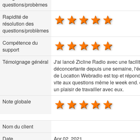
questions/probèmes
1 star
2 stars
3 stars
4 stars
5 sta
Rapidité de
résolution des
questions/problèmes
1 star
2 stars
3 stars
4 stars
5 sta
Compétence du
support
Témoignage général
J'ai lancé Zicline Radio avec une facili
déconcertante depuis une semaine, l'é
de Location Webradio est top et répond
vite aux questions même le week end. 
un plaisir de travailler avec eux.
1 star
2 stars
3 stars
4 stars
5 sta
Note globale
Nom du client
Date
Apr 02, 2021