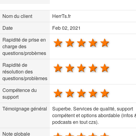
Nom du client
HerrTs.fr
Date
Feb 02, 2021
1 star
2 stars
3 stars
4 stars
5 sta
Rapidité de prise en
charge des
questions/probèmes
1 star
2 stars
3 stars
4 stars
5 sta
Rapidité de
résolution des
questions/problèmes
1 star
2 stars
3 stars
4 stars
5 sta
Compétence du
support
Témoignage général
Superbe. Services de qualité, support
compétent et options abordable (infos 
podcasts en tout czs).
Note globale