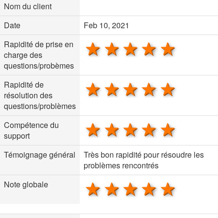
Nom du client
Date
Feb 10, 2021
1 star
2 stars
3 stars
4 stars
5 sta
Rapidité de prise en
charge des
questions/probèmes
1 star
2 stars
3 stars
4 stars
5 sta
Rapidité de
résolution des
questions/problèmes
1 star
2 stars
3 stars
4 stars
5 sta
Compétence du
support
Témoignage général
Très bon rapidité pour résoudre les
problèmes rencontrés
1 star
2 stars
3 stars
4 stars
5 sta
Note globale