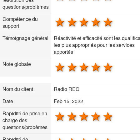
questions/problèmes
1 star
2 stars
3 stars
4 stars
5 sta
Compétence du
support
Témoignage général
Réactivité et efficacité sont les qualifica
les plus appropriés pour les services
apportés
1 star
2 stars
3 stars
4 stars
5 sta
Note globale
Nom du client
Radio REC
Date
Feb 15, 2022
1 star
2 stars
3 stars
4 stars
5 sta
Rapidité de prise en
charge des
questions/probèmes
Rapidité de