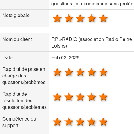
questions, je recommande sans prolèm
1 star
2 stars
3 stars
4 stars
5 sta
Note globale
Nom du client
RPL-RADIO (association Radio Peltre
Loisirs)
Date
Feb 02, 2025
1 star
2 stars
3 stars
4 stars
5 sta
Rapidité de prise en
charge des
questions/probèmes
1 star
2 stars
3 stars
4 stars
5 sta
Rapidité de
résolution des
questions/problèmes
1 star
2 stars
3 stars
4 stars
5 sta
Compétence du
support