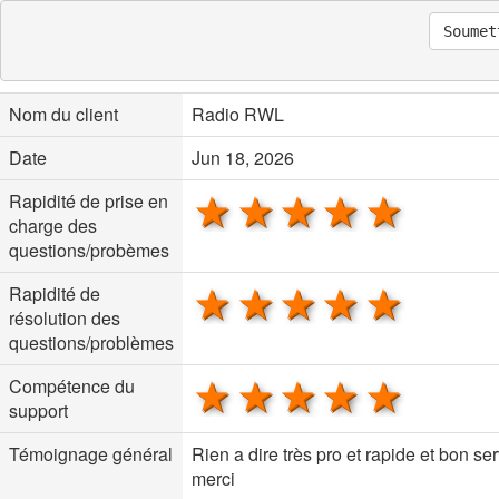
Soumet
Nom du client
Radio RWL
Date
Jun 18, 2026
1 star
2 stars
3 stars
4 stars
5 sta
Rapidité de prise en
charge des
questions/probèmes
1 star
2 stars
3 stars
4 stars
5 sta
Rapidité de
résolution des
questions/problèmes
1 star
2 stars
3 stars
4 stars
5 sta
Compétence du
support
Témoignage général
Rien a dire très pro et rapide et bon se
merci