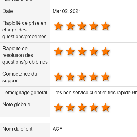
Date
Mar 02, 2021
1 star
2 stars
3 stars
4 stars
5 sta
Rapidité de prise en
charge des
questions/probèmes
1 star
2 stars
3 stars
4 stars
5 sta
Rapidité de
résolution des
questions/problèmes
1 star
2 stars
3 stars
4 stars
5 sta
Compétence du
support
Témoignage général
Très bon service client et très rapide.B
1 star
2 stars
3 stars
4 stars
5 sta
Note globale
Nom du client
ACF