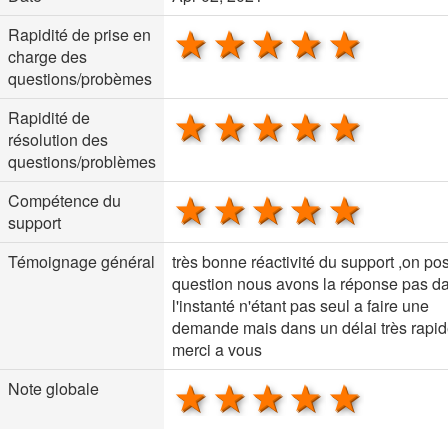
1 star
2 stars
3 stars
4 stars
5 sta
Rapidité de prise en
charge des
questions/probèmes
1 star
2 stars
3 stars
4 stars
5 sta
Rapidité de
résolution des
questions/problèmes
1 star
2 stars
3 stars
4 stars
5 sta
Compétence du
support
Témoignage général
très bonne réactivité du support ,on po
question nous avons la réponse pas d
l'instanté n'étant pas seul a faire une
demande mais dans un délai très rapi
merci a vous
1 star
2 stars
3 stars
4 stars
5 sta
Note globale