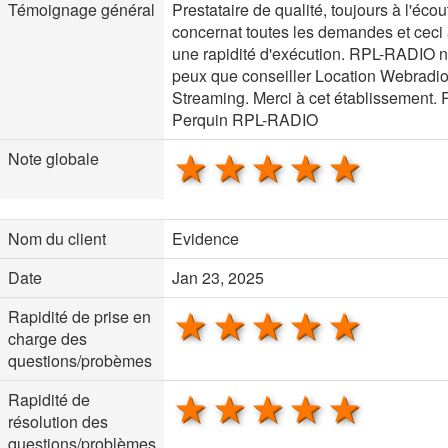
Témoignage général
Prestataire de qualité, toujours à l'écou
concernat toutes les demandes et ceci
une rapidité d'exécution. RPL-RADIO 
peux que conseiller Location Webradi
Streaming. Merci à cet établissement.
Perquin RPL-RADIO
1 star
2 stars
3 stars
4 stars
5 sta
Note globale
Nom du client
Evidence
Date
Jan 23, 2025
1 star
2 stars
3 stars
4 stars
5 sta
Rapidité de prise en
charge des
questions/probèmes
1 star
2 stars
3 stars
4 stars
5 sta
Rapidité de
résolution des
questions/problèmes