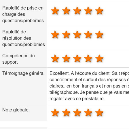
1 star
2 stars
3 stars
4 stars
5 sta
Rapidité de prise en
charge des
questions/probèmes
1 star
2 stars
3 stars
4 stars
5 sta
Rapidité de
résolution des
questions/problèmes
1 star
2 stars
3 stars
4 stars
5 sta
Compétence du
support
Témoignage général
Excellent. A l'écoute du client. Sait ré
concrètement et surtout des réponses é
claires...en bon français et non pas en 
télégraphique. Je pense que je vais m
régaler avec ce prestataire.
1 star
2 stars
3 stars
4 stars
5 sta
Note globale