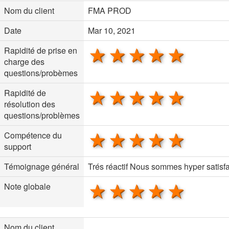
Nom du client
FMA PROD
Date
Mar 10, 2021
1 star
2 stars
3 stars
4 stars
5 sta
Rapidité de prise en
charge des
questions/probèmes
1 star
2 stars
3 stars
4 stars
5 sta
Rapidité de
résolution des
questions/problèmes
1 star
2 stars
3 stars
4 stars
5 sta
Compétence du
support
Témoignage général
Trés réactif Nous sommes hyper satisfa
1 star
2 stars
3 stars
4 stars
5 sta
Note globale
Nom du client