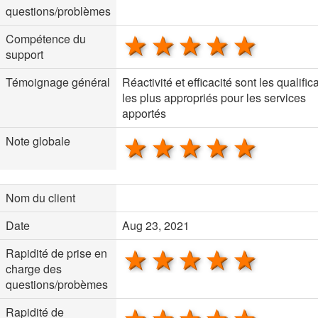
questions/problèmes
1 star
2 stars
3 stars
4 stars
5 sta
Compétence du
support
Témoignage général
Réactivité et efficacité sont les qualifica
les plus appropriés pour les services
apportés
1 star
2 stars
3 stars
4 stars
5 sta
Note globale
Nom du client
Date
Aug 23, 2021
1 star
2 stars
3 stars
4 stars
5 sta
Rapidité de prise en
charge des
questions/probèmes
Rapidité de