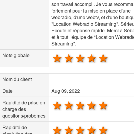
son travail accompli. Je vous recomm
fortement pour la mise en place d'une
webradio, d'une webtv, et d'une boutiq
"Location Webradio Streaming". Sérieu
Ecoute et réponse rapide. Merci à Séb
et à tout l'équipe de "Location Webradi
Streaming".
1 star
2 stars
3 stars
4 stars
5 sta
Note globale
Nom du client
Date
Aug 09, 2022
1 star
2 stars
3 stars
4 stars
5 sta
Rapidité de prise en
charge des
questions/probèmes
1 star
2 stars
3 stars
4 stars
5 sta
Rapidité de
résolution des