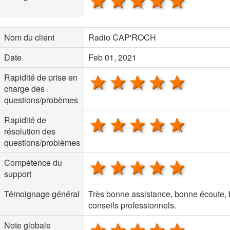
1 star
2 stars
3 stars
4 stars
5 sta
Nom du client
Radio CAP'ROCH
Date
Feb 01, 2021
1 star
2 stars
3 stars
4 stars
5 sta
Rapidité de prise en
charge des
questions/probèmes
1 star
2 stars
3 stars
4 stars
5 sta
Rapidité de
résolution des
questions/problèmes
1 star
2 stars
3 stars
4 stars
5 sta
Compétence du
support
Témoignage général
Très bonne assistance, bonne écoute,
conseils professionnels.
1 star
2 stars
3 stars
4 stars
5 sta
Note globale