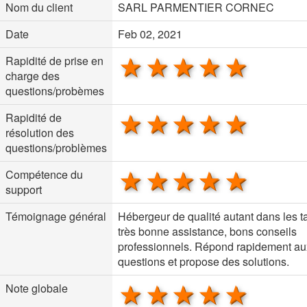
Nom du client
SARL PARMENTIER CORNEC
Date
Feb 02, 2021
1 star
2 stars
3 stars
4 stars
5 sta
Rapidité de prise en
charge des
questions/probèmes
1 star
2 stars
3 stars
4 stars
5 sta
Rapidité de
résolution des
questions/problèmes
1 star
2 stars
3 stars
4 stars
5 sta
Compétence du
support
Témoignage général
Hébergeur de qualité autant dans les ta
très bonne assistance, bons conseils
professionnels. Répond rapidement au
questions et propose des solutions.
1 star
2 stars
3 stars
4 stars
5 sta
Note globale