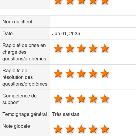
Nom du client
Date
Jun 01, 2025
1 star
2 stars
3 stars
4 stars
5 sta
Rapidité de prise en
charge des
questions/probèmes
1 star
2 stars
3 stars
4 stars
5 sta
Rapidité de
résolution des
questions/problèmes
1 star
2 stars
3 stars
4 stars
5 sta
Compétence du
support
Témoignage général
Très satisfait
1 star
2 stars
3 stars
4 stars
5 sta
Note globale