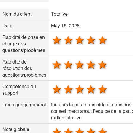
Nom du client
Totolive
Date
May 18, 2025
1 star
2 stars
3 stars
4 stars
5 sta
Rapidité de prise en
charge des
questions/probèmes
1 star
2 stars
3 stars
4 stars
5 sta
Rapidité de
résolution des
questions/problèmes
1 star
2 stars
3 stars
4 stars
5 sta
Compétence du
support
Témoignage général
toujours la pour nous aide et nous don
conseil merci a tout l’équipe de la part
radios toto live
1 star
2 stars
3 stars
4 stars
5 sta
Note globale