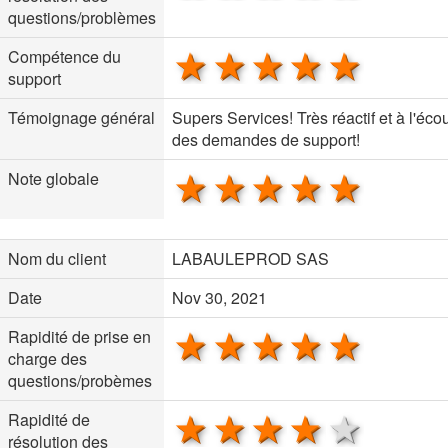
questions/problèmes
1 star
2 stars
3 stars
4 stars
5 sta
Compétence du
support
Témoignage général
Supers Services! Très réactif et à l'éco
des demandes de support!
1 star
2 stars
3 stars
4 stars
5 sta
Note globale
Nom du client
LABAULEPROD SAS
Date
Nov 30, 2021
1 star
2 stars
3 stars
4 stars
5 sta
Rapidité de prise en
charge des
questions/probèmes
1 star
2 stars
3 stars
4 stars
5 sta
Rapidité de
résolution des