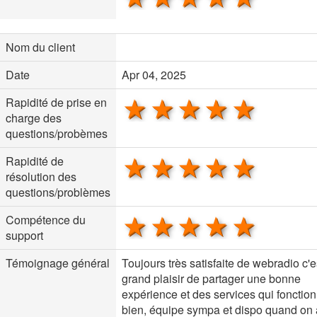
Nom du client
Date
Apr 04, 2025
1 star
2 stars
3 stars
4 stars
5 sta
Rapidité de prise en
charge des
questions/probèmes
1 star
2 stars
3 stars
4 stars
5 sta
Rapidité de
résolution des
questions/problèmes
1 star
2 stars
3 stars
4 stars
5 sta
Compétence du
support
Témoignage général
Toujours très satisfaite de webradio c'e
grand plaisir de partager une bonne
expérience et des services qui fonctio
bien, équipe sympa et dispo quand on 