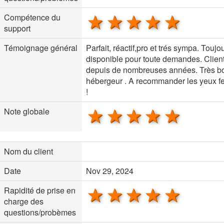
1 star
2 stars
3 stars
4 stars
5 sta
Compétence du
support
Témoignage général
Parfait, réactif,pro et trés sympa. Toujo
disponible pour toute demandes. Clien
depuis de nombreuses années. Très b
hébergeur . A recommander les yeux f
!
1 star
2 stars
3 stars
4 stars
5 sta
Note globale
Nom du client
Date
Nov 29, 2024
1 star
2 stars
3 stars
4 stars
5 sta
Rapidité de prise en
charge des
questions/probèmes