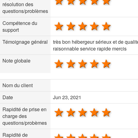
1 star
2 stars
3 stars
4 stars
5 sta
résolution des
questions/problèmes
1 star
2 stars
3 stars
4 stars
5 sta
Compétence du
support
Témoignage général
très bon hébergeur sérieux et de qualit
raisonnable service rapide mercis
1 star
2 stars
3 stars
4 stars
5 sta
Note globale
Nom du client
Date
Jun 23, 2021
1 star
2 stars
3 stars
4 stars
5 sta
Rapidité de prise en
charge des
questions/probèmes
1 star
2 stars
3 stars
4 stars
5 sta
Rapidité de