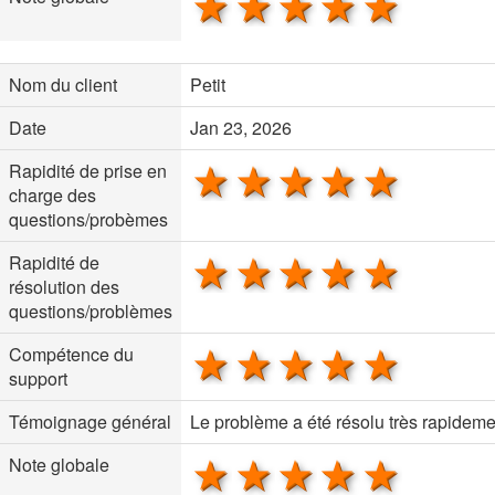
1 star
2 stars
3 stars
4 stars
5 sta
Nom du client
Petit
Date
Jan 23, 2026
1 star
2 stars
3 stars
4 stars
5 sta
Rapidité de prise en
charge des
questions/probèmes
1 star
2 stars
3 stars
4 stars
5 sta
Rapidité de
résolution des
questions/problèmes
1 star
2 stars
3 stars
4 stars
5 sta
Compétence du
support
Témoignage général
Le problème a été résolu très rapideme
1 star
2 stars
3 stars
4 stars
5 sta
Note globale