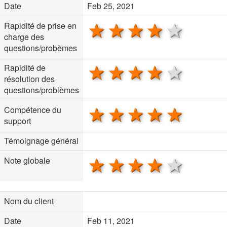
Date
Feb 25, 2021
1 star
2 stars
3 stars
4 stars
5 sta
Rapidité de prise en
charge des
questions/probèmes
1 star
2 stars
3 stars
4 stars
5 sta
Rapidité de
résolution des
questions/problèmes
1 star
2 stars
3 stars
4 stars
5 sta
Compétence du
support
Témoignage général
1 star
2 stars
3 stars
4 stars
5 sta
Note globale
Nom du client
Date
Feb 11, 2021