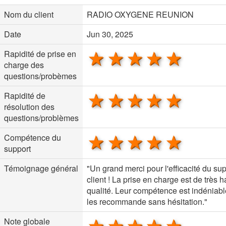
Nom du client
RADIO OXYGENE REUNION
Date
Jun 30, 2025
1 star
2 stars
3 stars
4 stars
5 sta
Rapidité de prise en
charge des
questions/probèmes
1 star
2 stars
3 stars
4 stars
5 sta
Rapidité de
résolution des
questions/problèmes
1 star
2 stars
3 stars
4 stars
5 sta
Compétence du
support
Témoignage général
"Un grand merci pour l'efficacité du su
client ! La prise en charge est de très 
qualité. Leur compétence est indéniabl
les recommande sans hésitation."
1 star
2 stars
3 stars
4 stars
5 sta
Note globale