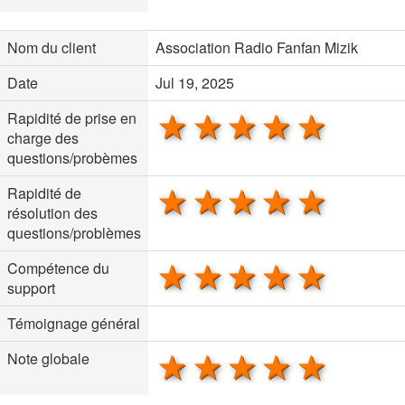
Nom du client
Association Radio Fanfan Mizik
Date
Jul 19, 2025
1 star
2 stars
3 stars
4 stars
5 sta
Rapidité de prise en
charge des
questions/probèmes
1 star
2 stars
3 stars
4 stars
5 sta
Rapidité de
résolution des
questions/problèmes
1 star
2 stars
3 stars
4 stars
5 sta
Compétence du
support
Témoignage général
1 star
2 stars
3 stars
4 stars
5 sta
Note globale