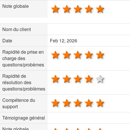
1 star
2 stars
3 stars
4 stars
5 sta
Note globale
Nom du client
Date
Feb 12, 2026
1 star
2 stars
3 stars
4 stars
5 sta
Rapidité de prise en
charge des
questions/probèmes
1 star
2 stars
3 stars
4 stars
5 sta
Rapidité de
résolution des
questions/problèmes
1 star
2 stars
3 stars
4 stars
5 sta
Compétence du
support
Témoignage général
Note globale