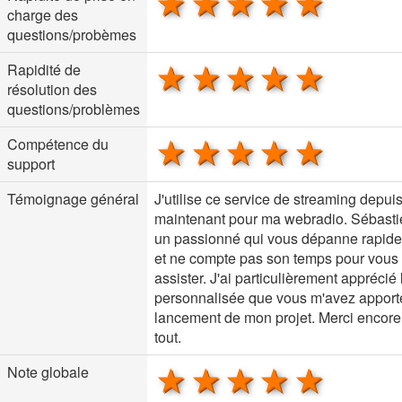
1 star
2 stars
3 stars
4 stars
5 sta
charge des
questions/probèmes
1 star
2 stars
3 stars
4 stars
5 sta
Rapidité de
résolution des
questions/problèmes
1 star
2 stars
3 stars
4 stars
5 sta
Compétence du
support
Témoignage général
J'utilise ce service de streaming depui
maintenant pour ma webradio. Sébasti
un passionné qui vous dépanne rapid
et ne compte pas son temps pour vous
assister. J'ai particulièrement apprécié 
personnalisée que vous m'avez apport
lancement de mon projet. Merci encore
tout.
1 star
2 stars
3 stars
4 stars
5 sta
Note globale