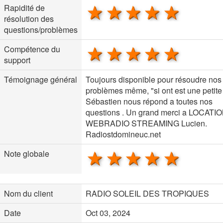
1 star
2 stars
3 stars
4 stars
5 sta
Rapidité de
résolution des
questions/problèmes
1 star
2 stars
3 stars
4 stars
5 sta
Compétence du
support
Témoignage général
Toujours disponible pour résoudre nos
problèmes même, "si ont est une petite
Sébastien nous répond a toutes nos
questions . Un grand merci a LOCATI
WEBRADIO STREAMING Lucien.
Radiostdomineuc.net
1 star
2 stars
3 stars
4 stars
5 sta
Note globale
Nom du client
RADIO SOLEIL DES TROPIQUES
Date
Oct 03, 2024