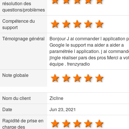
résolution des
questions/problèmes
1 star
2 stars
3 stars
4 stars
5 sta
Compétence du
support
Témoignage général
Bonjour J ai commander l application 
Google le support ma aider a aider a
paramétrée l application. j ai command
jingle réaliser pars des pros Merci a vo
équipe . frenzyradio
1 star
2 stars
3 stars
4 stars
5 sta
Note globale
Nom du client
Zicline
Date
Jun 23, 2021
1 star
2 stars
3 stars
4 stars
5 sta
Rapidité de prise en
charge des