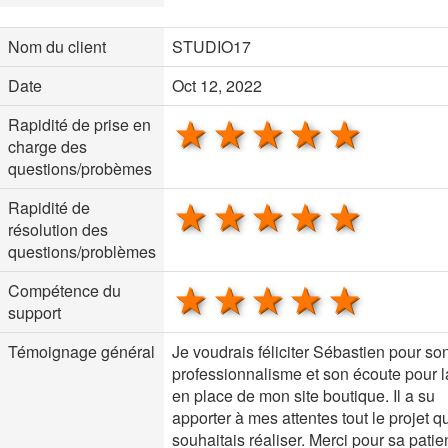
Nom du client
STUDIO17
Date
Oct 12, 2022
1 star
2 stars
3 stars
4 stars
5 sta
Rapidité de prise en
charge des
questions/probèmes
1 star
2 stars
3 stars
4 stars
5 sta
Rapidité de
résolution des
questions/problèmes
1 star
2 stars
3 stars
4 stars
5 sta
Compétence du
support
Témoignage général
Je voudrais féliciter Sébastien pour so
professionnalisme et son écoute pour 
en place de mon site boutique. Il a su
apporter à mes attentes tout le projet q
souhaitais réaliser. Merci pour sa patie