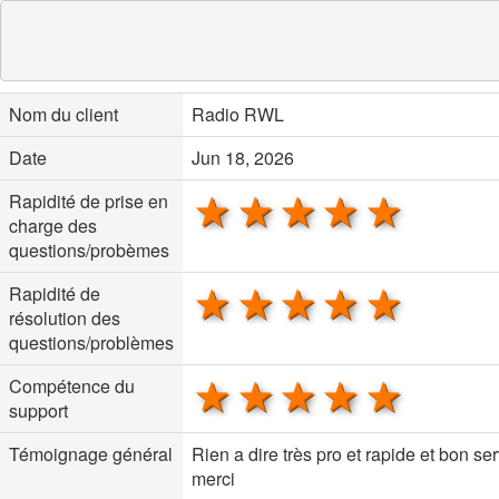
Nom du client
Radio RWL
Date
Jun 18, 2026
1 star
2 stars
3 stars
4 stars
5 sta
Rapidité de prise en
charge des
questions/probèmes
1 star
2 stars
3 stars
4 stars
5 sta
Rapidité de
résolution des
questions/problèmes
1 star
2 stars
3 stars
4 stars
5 sta
Compétence du
support
Témoignage général
Rien a dire très pro et rapide et bon se
merci