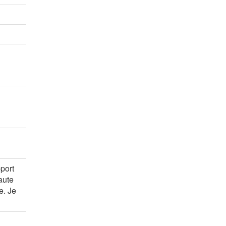
rs
rs
rs
pport
haute
e. Je
rs