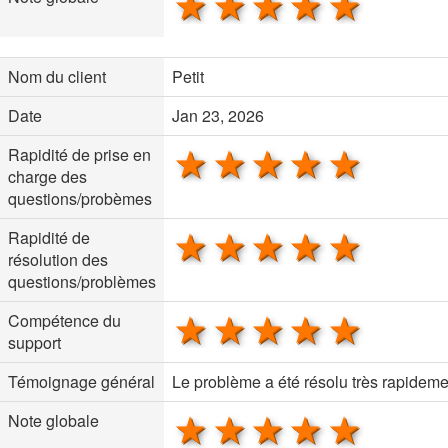
1 star
2 stars
3 stars
4 stars
5 sta
Nom du client
Petit
Date
Jan 23, 2026
1 star
2 stars
3 stars
4 stars
5 sta
Rapidité de prise en
charge des
questions/probèmes
1 star
2 stars
3 stars
4 stars
5 sta
Rapidité de
résolution des
questions/problèmes
1 star
2 stars
3 stars
4 stars
5 sta
Compétence du
support
Témoignage général
Le problème a été résolu très rapideme
1 star
2 stars
3 stars
4 stars
5 sta
Note globale