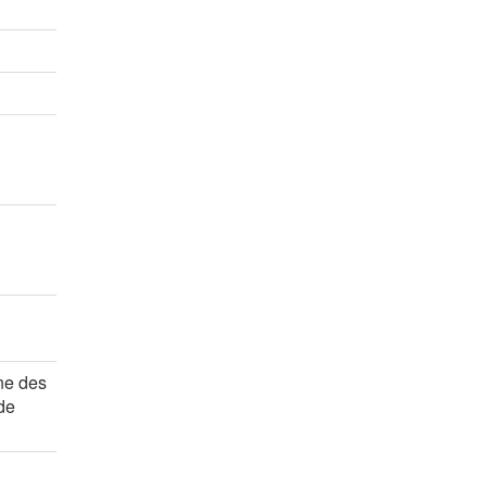
rs
rs
rs
ne des
 de
rs