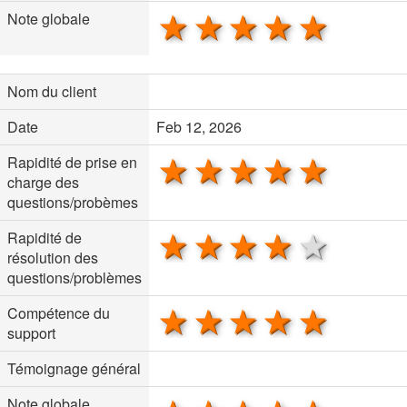
1 star
2 stars
3 stars
4 stars
5 sta
Note globale
Nom du client
Date
Feb 12, 2026
1 star
2 stars
3 stars
4 stars
5 sta
Rapidité de prise en
charge des
questions/probèmes
1 star
2 stars
3 stars
4 stars
5 sta
Rapidité de
résolution des
questions/problèmes
1 star
2 stars
3 stars
4 stars
5 sta
Compétence du
support
Témoignage général
Note globale