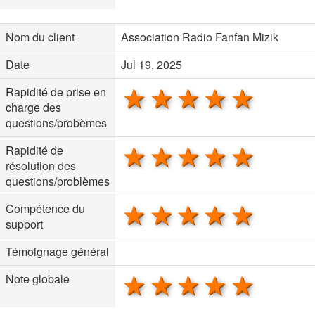
Nom du client
Association Radio Fanfan Mizik
Date
Jul 19, 2025
1 star
2 stars
3 stars
4 stars
5 sta
Rapidité de prise en
charge des
questions/probèmes
1 star
2 stars
3 stars
4 stars
5 sta
Rapidité de
résolution des
questions/problèmes
1 star
2 stars
3 stars
4 stars
5 sta
Compétence du
support
Témoignage général
1 star
2 stars
3 stars
4 stars
5 sta
Note globale