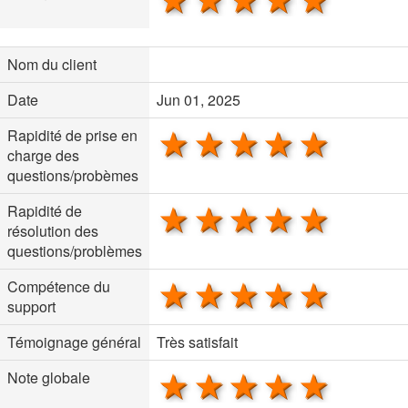
Nom du client
Date
Jun 01, 2025
1 star
2 stars
3 stars
4 stars
5 sta
Rapidité de prise en
charge des
questions/probèmes
1 star
2 stars
3 stars
4 stars
5 sta
Rapidité de
résolution des
questions/problèmes
1 star
2 stars
3 stars
4 stars
5 sta
Compétence du
support
Témoignage général
Très satisfait
1 star
2 stars
3 stars
4 stars
5 sta
Note globale