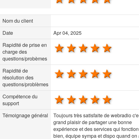
Nom du client
Date
Apr 04, 2025
1 star
2 stars
3 stars
4 stars
5 sta
Rapidité de prise en
charge des
questions/probèmes
1 star
2 stars
3 stars
4 stars
5 sta
Rapidité de
résolution des
questions/problèmes
1 star
2 stars
3 stars
4 stars
5 sta
Compétence du
support
Témoignage général
Toujours très satisfaite de webradio c'e
grand plaisir de partager une bonne
expérience et des services qui fonctio
bien, équipe sympa et dispo quand on 