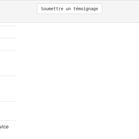
Soumettre un témoignage
rs
rs
rs
rvice