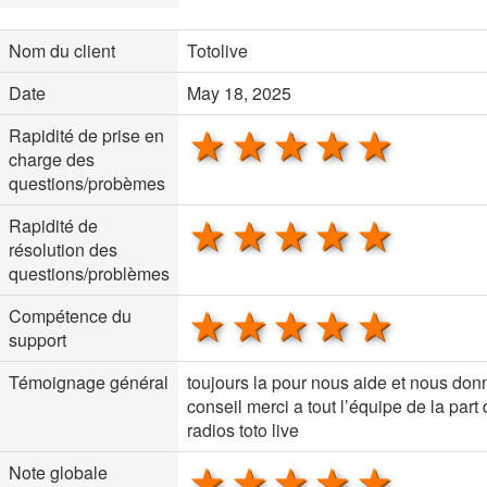
Nom du client
Totolive
Date
May 18, 2025
1 star
2 stars
3 stars
4 stars
5 sta
Rapidité de prise en
charge des
questions/probèmes
1 star
2 stars
3 stars
4 stars
5 sta
Rapidité de
résolution des
questions/problèmes
1 star
2 stars
3 stars
4 stars
5 sta
Compétence du
support
Témoignage général
toujours la pour nous aide et nous don
conseil merci a tout l’équipe de la part
radios toto live
1 star
2 stars
3 stars
4 stars
5 sta
Note globale