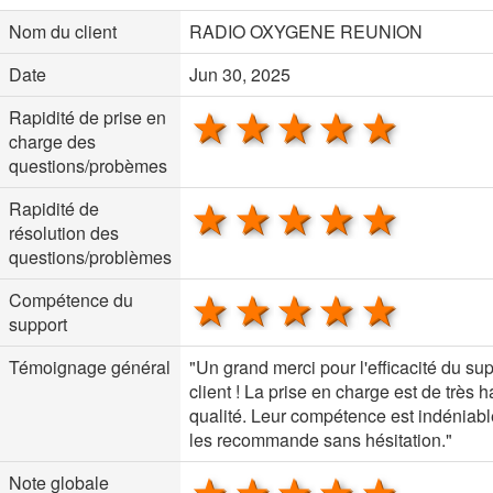
Nom du client
RADIO OXYGENE REUNION
Date
Jun 30, 2025
1 star
2 stars
3 stars
4 stars
5 sta
Rapidité de prise en
charge des
questions/probèmes
1 star
2 stars
3 stars
4 stars
5 sta
Rapidité de
résolution des
questions/problèmes
1 star
2 stars
3 stars
4 stars
5 sta
Compétence du
support
Témoignage général
"Un grand merci pour l'efficacité du su
client ! La prise en charge est de très 
qualité. Leur compétence est indéniabl
les recommande sans hésitation."
1 star
2 stars
3 stars
4 stars
5 sta
Note globale