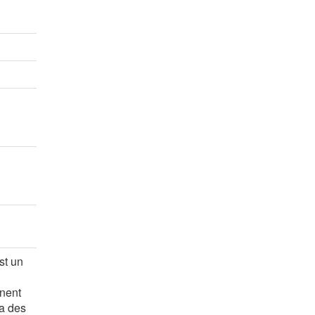
rs
rs
rs
st un
nnent
a des