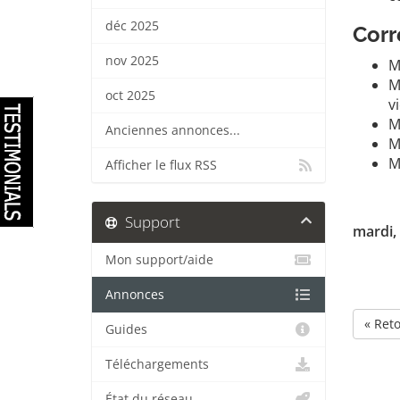
déc 2025
Corr
nov 2025
M
M
oct 2025
v
M
Anciennes annonces...
M
M
Afficher le flux RSS
Support
mardi, 
Mon support/aide
Annonces
« Ret
Guides
Téléchargements
État du réseau