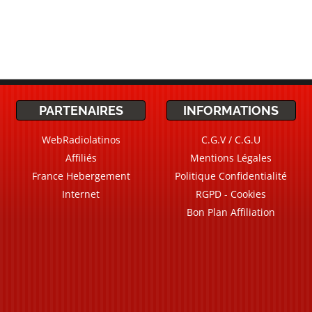
PARTENAIRES
INFORMATIONS
WebRadiolatinos
C.G.V / C.G.U
Affiliés
Mentions Légales
France Hebergement
Politique Confidentialité
Internet
RGPD - Cookies
Bon Plan Affiliation