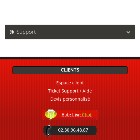
Support
CLIENTS
Espace client
Ticket Support / Aide
Devis personnalisé
Aide Live
Chat
02.30.96.48.87