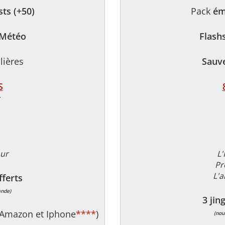
ts (+50)
Pack
ém
 Météo
Flash
lières
Sauv
S
our
L'
Pr
L'a
fferts
ande)
3 jin
 Amazon et Iphone
****
)
(nou