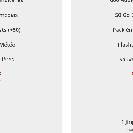
imultanés
600 Audi
médias
50 Go 
ts (+50)
Pack
ém
 Météo
Flash
lières
Sauv
S
1 ji
l
(nou