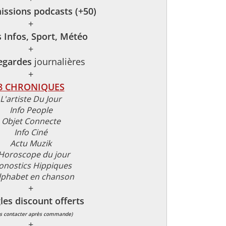
issions podcasts (+50)
+
s Infos, Sport, Météo
+
egardes
journalières
+
8 CHRONIQUES
L'artiste Du Jour
Info People
Objet Connecte
Info Ciné
Actu Muzik
Horoscope du jour
onostics Hippiques
lphabet en chanson
+
gles discount offerts
s contacter après commande)
+