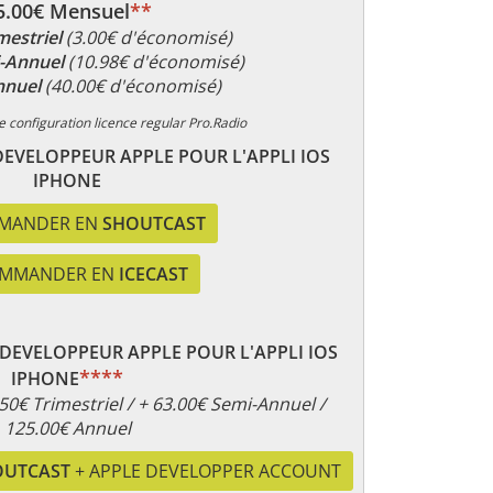
5.00€ Mensuel
**
mestriel
(3.00€ d'économisé)
i-Annuel
(10.98€ d'économisé)
nnuel
(40.00€ d'économisé)
e configuration licence regular Pro.Radio
DEVELOPPEUR APPLE POUR L'APPLI IOS
IPHONE
MANDER EN
SHOUTCAST
MMANDER EN
ICECAST
 DEVELOPPEUR APPLE POUR L'APPLI IOS
****
IPHONE
50€ Trimestriel / + 63.00€ Semi-Annuel /
125.00€ Annuel
OUTCAST
+ APPLE DEVELOPPER ACCOUNT