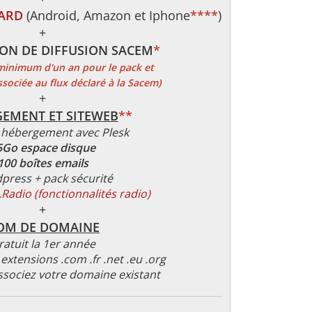
DARD
(Android, Amazon et Iphone
****
)
+
ON DE DIFFUSION SACEM
*
inimum d'un an pour le pack et
ssociée au flux déclaré à la Sacem)
+
EMENT ET SITEWEB
**
 hébergement avec Plesk
5Go espace disque
100 boîtes emails
press + pack sécurité
adio (fonctionnalités radio)
+
OM DE DOMAINE
ratuit la 1er année
extensions .com .fr .net .eu .org
associez votre domaine existant