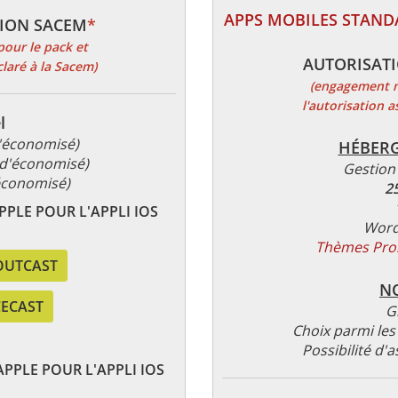
APPS MOBILES STAN
SION SACEM
*
our le pack et
AUTORISATI
claré à la Sacem)
(engagement m
l'autorisation a
l
'économisé)
HÉBERG
 d'économisé)
Gestion
économisé)
2
PPLE POUR L'APPLI IOS
Word
Thèmes Pro.R
OUTCAST
N
CECAST
G
Choix parmi les 
Possibilité d'
APPLE POUR L'APPLI IOS