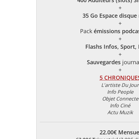
400 Auditeurs (slots) S
+
35 Go Espace disque
+
Pack
émissions podcas
+
Flashs Infos, Sport,
+
Sauvegardes
journa
+
5 CHRONIQUE
L'artiste Du Jour
Info People
Objet Connecte
Info Ciné
Actu Muzik
22.00€ Mensue