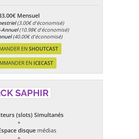
33.00€ Mensuel
estriel
(3.00€ d'économisé)
i-Annuel
(10.98€ d'économisé)
nnuel
(40.00€ d'économisé)
MANDER EN
SHOUTCAST
MMANDER EN
ICECAST
CK SAPHIR
teurs (slots) Simultanés
+
Espace disque
médias
+