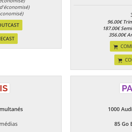
'économisé)
 d'économisé)
économisé)
96.00€ Trim
OUTCAST
187.00€ Sem
356.00€ A
CECAST
COM
CO
IS
PA
imultanés
1000 Audi
médias
85 Go 