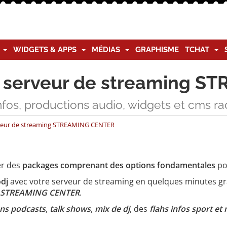
G
WIDGETS & APPS
MÉDIAS
GRAPHISME
TCHAT
o serveur de streaming 
nfos, productions audio, widgets et cms ra
veur de streaming STREAMING CENTER
r des
packages comprenant des options fondamentales
po
odj
avec votre serveur de streaming en quelques minutes gr
er STREAMING CENTER
.
ns podcasts
,
talk shows
,
mix de dj
, des
flahs infos sport et