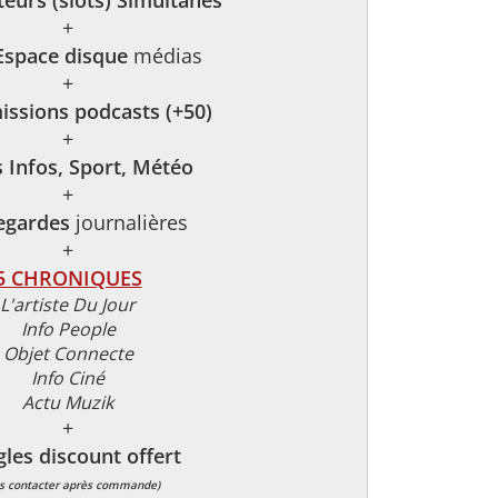
teurs (slots) Simultanés
+
Espace disque
médias
+
issions podcasts (+50)
+
s Infos, Sport, Météo
+
egardes
journalières
+
5 CHRONIQUES
L'artiste Du Jour
Info People
Objet Connecte
Info Ciné
Actu Muzik
+
ngles discount offert
s contacter après commande)