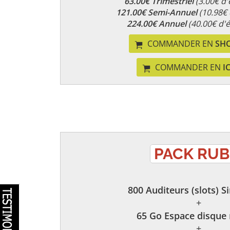
63.00€ Trimestriel
(3.00€ d
121.00€ Semi-Annuel
(10.98€
224.00€ Annuel
(40.00€ d'
COMMANDER EN
SH
COMMANDER EN
I
PACK RUB
800 Auditeurs (slots) S
+
65 Go Espace disque
+