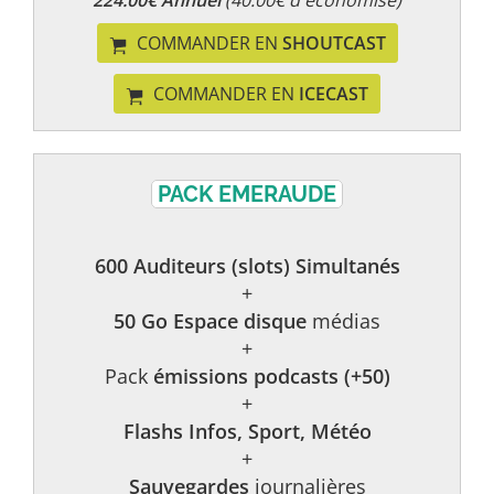
224.00€ Annuel
(40.00€ d'économisé)
COMMANDER EN
SHOUTCAST
COMMANDER EN
ICECAST
PACK EMERAUDE
600 Auditeurs (slots) Simultanés
+
50 Go Espace disque
médias
+
Pack
émissions podcasts (+50)
+
Flashs Infos, Sport, Météo
+
Sauvegardes
journalières