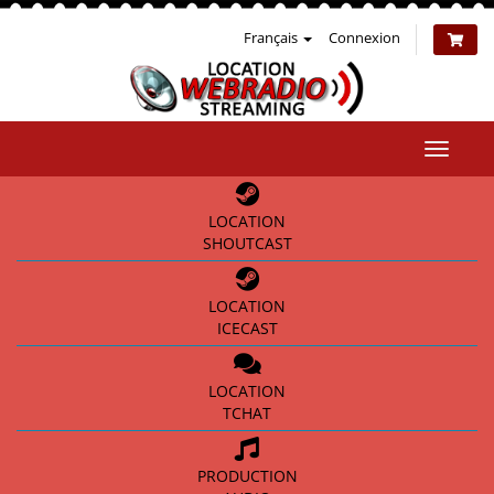
Français
Connexion
Bascul
la
naviga
LOCATION
SHOUTCAST
LOCATION
ICECAST
LOCATION
TCHAT
PRODUCTION