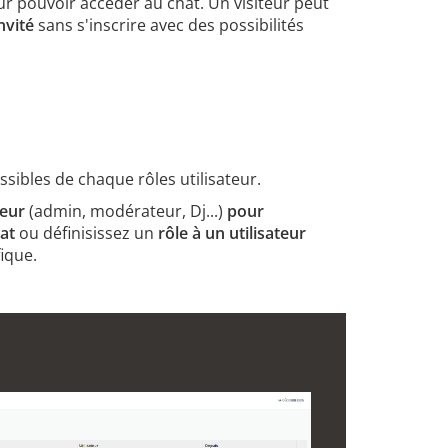
ur pouvoir accéder au chat. Un visiteur peut
nvité
sans s'inscrire avec des possibilités
ssibles de chaque rôles utilisateur.
teur
(admin, modérateur, Dj...)
pour
at
ou définisissez un
rôle à un utilisateur
ique.