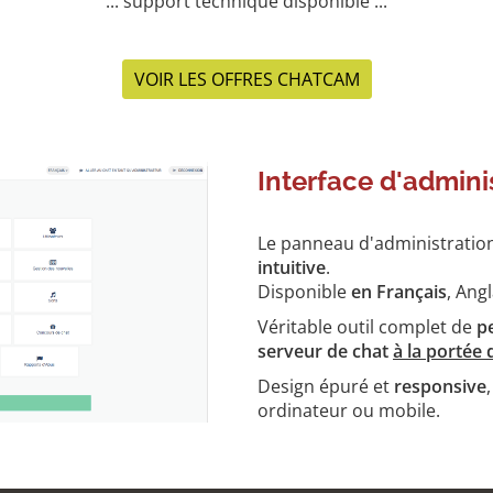
::. support technique disponible .::
VOIR LES OFFRES CHATCAM
Interface d'admini
Le panneau d'administratio
intuitive
.
Disponible
en Français
, Ang
Véritable outil complet de
p
serveur de chat
à la portée 
Design épuré et
responsive
ordinateur ou mobile.