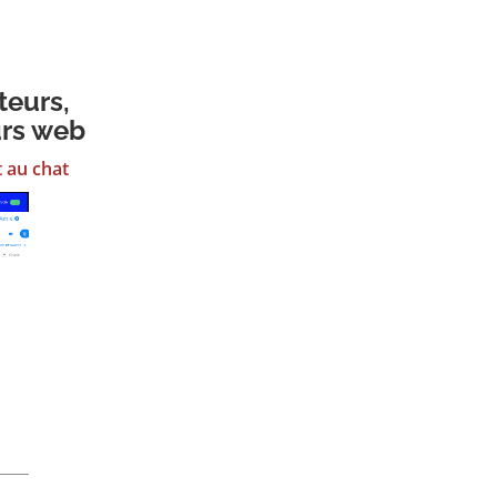
teurs,
urs web
t au chat