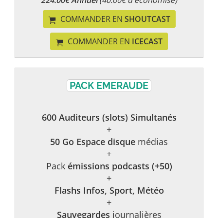
224.00€ Annuel
(40.00€ d'économisé)
COMMANDER EN
SHOUTCAST
COMMANDER EN
ICECAST
PACK EMERAUDE
600 Auditeurs (slots) Simultanés
+
50 Go Espace disque
médias
+
Pack
émissions podcasts (+50)
+
Flashs Infos, Sport, Météo
+
Sauvegardes
journalières