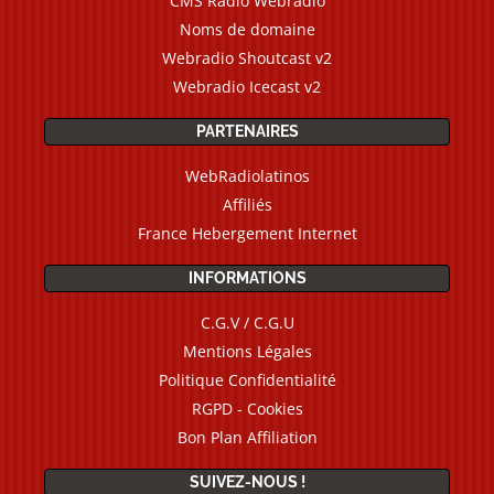
CMS Radio Webradio
Noms de domaine
Webradio Shoutcast v2
Webradio Icecast v2
PARTENAIRES
WebRadiolatinos
Affiliés
France Hebergement Internet
INFORMATIONS
C.G.V / C.G.U
Mentions Légales
Politique Confidentialité
RGPD - Cookies
Bon Plan Affiliation
SUIVEZ-NOUS !