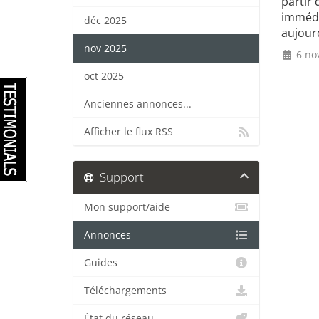
partir 
immédi
déc 2025
aujourd
nov 2025
6 no
oct 2025
Anciennes annonces...
Afficher le flux RSS
Support
Mon support/aide
Annonces
Guides
Téléchargements
État du réseau