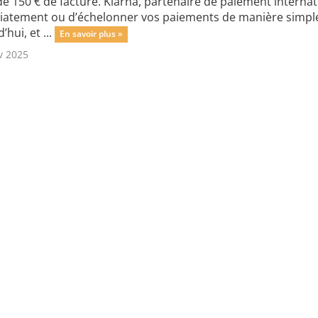
de 150 € de facture. Klarna, partenaire de paiement intern
atement ou d’échelonner vos paiements de manière simple 
’hui, et ...
En savoir plus »
v 2025