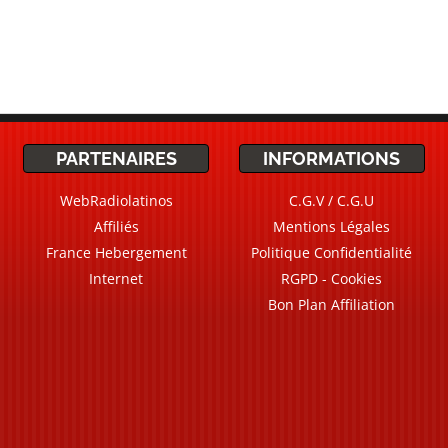
PARTENAIRES
INFORMATIONS
WebRadiolatinos
C.G.V / C.G.U
Affiliés
Mentions Légales
France Hebergement
Politique Confidentialité
Internet
RGPD - Cookies
Bon Plan Affiliation