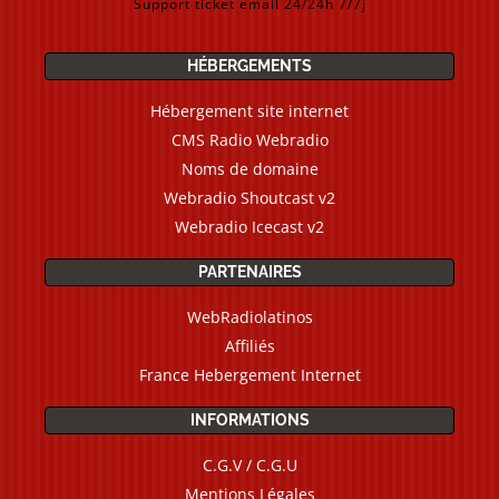
Support ticket email 24/24h 7/7j
HÉBERGEMENTS
Hébergement site internet
CMS Radio Webradio
Noms de domaine
Webradio Shoutcast v2
Webradio Icecast v2
PARTENAIRES
WebRadiolatinos
Affiliés
France Hebergement Internet
INFORMATIONS
C.G.V / C.G.U
Mentions Légales