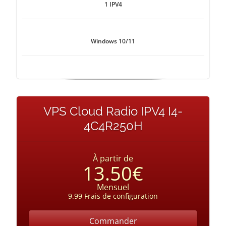
1 IPV4
Windows 10/11
VPS Cloud Radio IPV4 I4-
4C4R250H
À partir de
13.50€
Mensuel
9.99 Frais de configuration
Commander