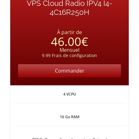
VPS Cloud Radio IPV4 I4-
4C16R250H
À partir de
46.00€
Mensuel
9.99 Frais de configuration
Commander
4 VCPU
16 Go RAM