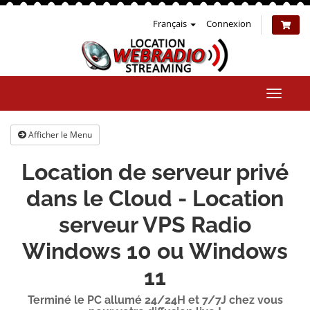
Français
Connexion
Bascul
la
naviga
Afficher le Menu
Location de serveur privé
dans le Cloud - Location
serveur VPS Radio
Windows 10 ou Windows
11
Terminé le PC allumé 24/24H et 7/7J chez vous