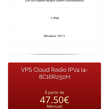
250 Go Espace disque (avant installations)
1 IPV4
Windows 10/11
VPS Cloud Radio IPV4 I4-
8C16R250H
À partir de
47.50€
Mensuel