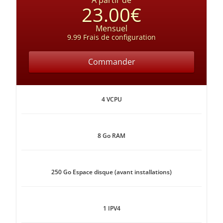
À partir de
23.00€
Mensuel
9.99 Frais de configuration
Commander
4 VCPU
8 Go RAM
250 Go Espace disque (avant installations)
1 IPV4