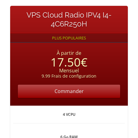
VPS Cloud Radio IPV4 I4-
4C6R250H
PLUS POPULAIRES
À partir de
17.50€
Mensuel
9.99 Frais de configuration
Commander
4 VCPU
6 Go RAM