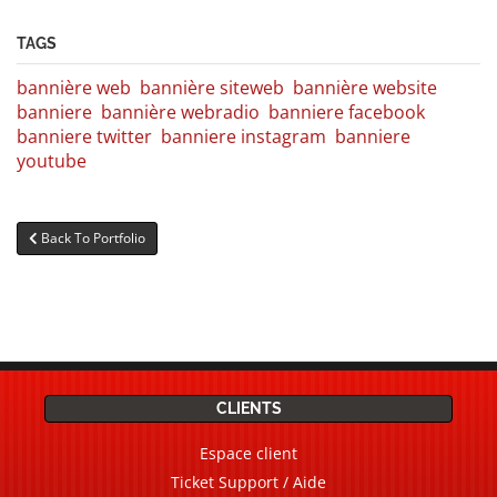
TAGS
bannière web
bannière siteweb
bannière website
banniere
bannière webradio
banniere facebook
banniere twitter
banniere instagram
banniere
youtube
Back To Portfolio
CLIENTS
Espace client
Ticket Support / Aide