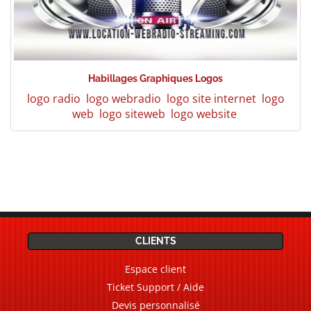
Habillages Graphiques Logos
logo radio
logo webradio
logo site internet
logo
web
logo siteweb
logo website
CLIENTS
Espace client
Ticket Support / Aide
Devis personnalisé