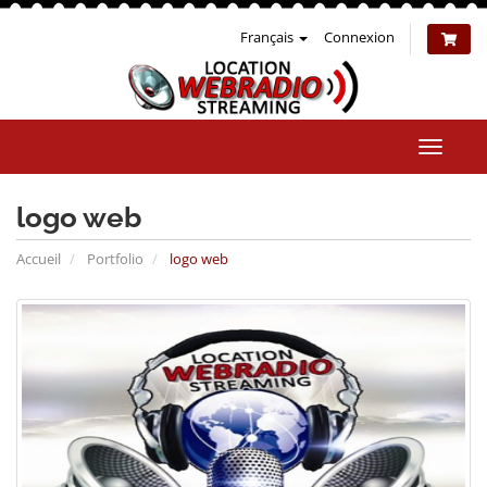
Français
Connexion
Bascul
la
naviga
logo web
Accueil
Portfolio
logo web