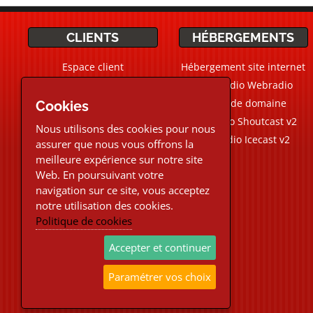
CLIENTS
HÉBERGEMENTS
Espace client
Hébergement site internet
Ticket Support / Aide
CMS Radio Webradio
Devis personnalisé
Noms de domaine
Cookies
Webradio Shoutcast v2
Nous utilisons des cookies pour nous
Aide Live
Chat
Webradio Icecast v2
assurer que nous vous offrons la
meilleure expérience sur notre site
02.30.96.48.87
Web. En poursuivant votre
navigation sur ce site, vous acceptez
Téléphone et Live chat
notre utilisation des cookies.
du Lundi au Vendredi
Politique de cookies
9h-12h30/13h30-18h
Support ticket email 24/24h
Accepter et continuer
7/7j
Paramétrer vos choix