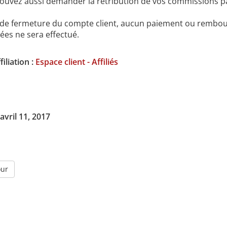
ouvez aussi demander la rétribution de vos commissions p
 de fermeture du compte client, aucun paiement ou rembo
ées ne sera effectué.
iliation :
Espace client - Affiliés
avril 11, 2017
our