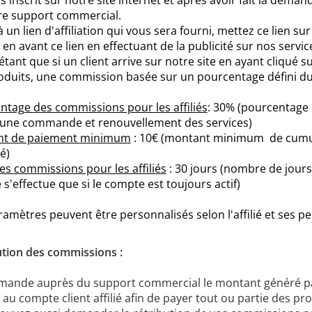
s inscrit sur notre site internet et après avoir fait la demand
re
support commercial
.
 un lien d'affiliation qui vous sera fourni, mettez ce lien s
en avant ce lien en effectuant de la publicité sur nos servic
étant que si un client arrive sur notre site en ayant cliqué 
oduits, une commission basée sur un pourcentage défini d
ntage des commissions pour les affiliés
: 30% (pourcentage 
'une commande et renouvellement des services)
nt de paiement minimum
: 10€ (montant minimum de cumul
é)
es commissions pour les affiliés
: 30 jours (nombre de jours
 s'effectue que si le compte est toujours actif)
amètres peuvent être personnalisés selon l'affilié et ses p
ution des commissions :
mande auprès du support commercial le montant généré par 
 au compte client affilié afin de payer tout ou partie des prop