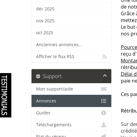
Une foi
de not
déc 2025
Grâce à
mettez 
nov 2025
Le but 
oct 2025
nos pr
Anciennes annonces...
Pource
reçu d
Afficher le flux RSS
Monta
rétribu
Délai d
Support
paie ne
Mon support/aide
Ces par
Annonces
Rétrib
Guides
Sur de
Téléchargements
crédité
État du réseau