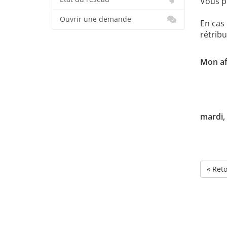
Vous p
Ouvrir une demande
En cas
rétribu
Mon aff
mardi, 
« Ret