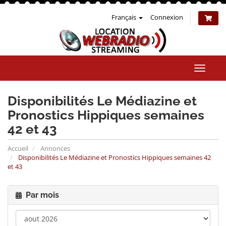
Français
Connexion
Bascul
la
naviga
Disponibilités Le Médiazine et
Pronostics Hippiques semaines
42 et 43
Accueil
Annonces
Disponibilités Le Médiazine et Pronostics Hippiques semaines 42
et 43
Par mois