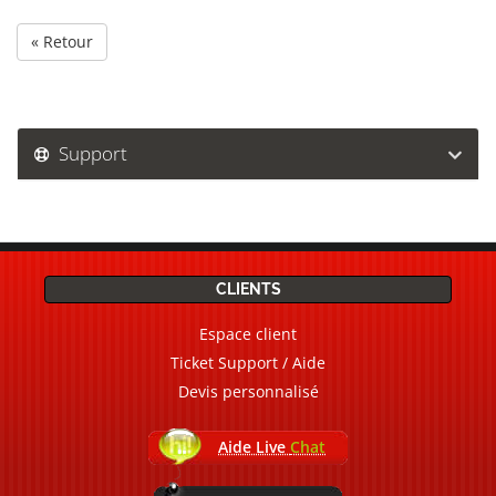
« Retour
Support
CLIENTS
Espace client
Ticket Support / Aide
Devis personnalisé
Aide Live
Chat