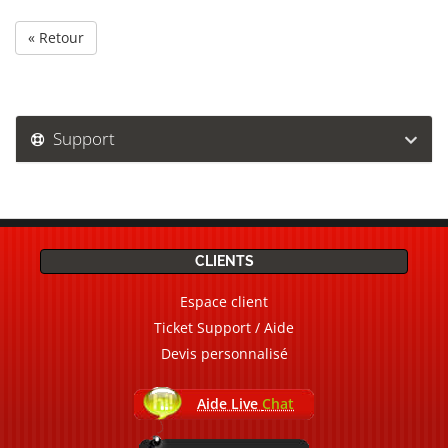
« Retour
Support
CLIENTS
Espace client
Ticket Support / Aide
Devis personnalisé
Aide Live
Chat