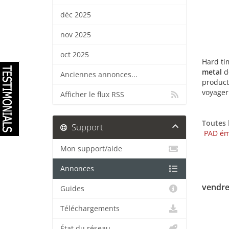
déc 2025
nov 2025
oct 2025
Hard ti
metal
de
Anciennes annonces...
producte
voyager
Afficher le flux RSS
Toutes 
Support
PAD ém
Mon support/aide
Annonces
vendre
Guides
Téléchargements
État du réseau