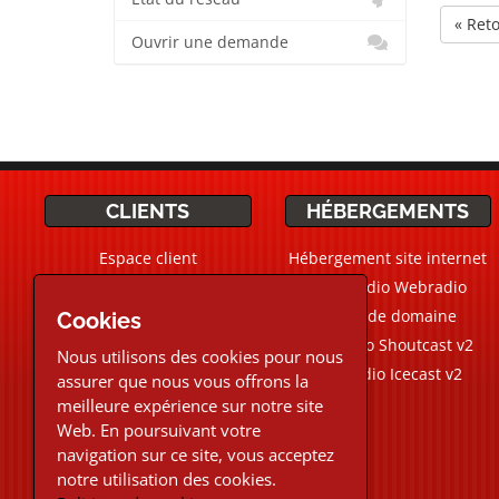
« Ret
Ouvrir une demande
CLIENTS
HÉBERGEMENTS
Espace client
Hébergement site internet
Ticket Support / Aide
CMS Radio Webradio
Devis personnalisé
Noms de domaine
Cookies
Webradio Shoutcast v2
Nous utilisons des cookies pour nous
Aide Live
Chat
Webradio Icecast v2
assurer que nous vous offrons la
meilleure expérience sur notre site
02.30.96.48.87
Web. En poursuivant votre
navigation sur ce site, vous acceptez
Téléphone et Live chat
notre utilisation des cookies.
du Lundi au Vendredi