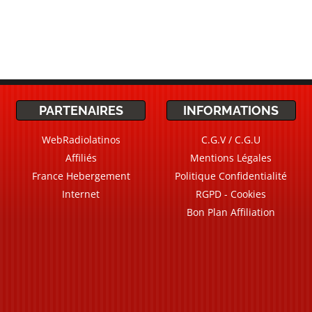
PARTENAIRES
INFORMATIONS
WebRadiolatinos
C.G.V / C.G.U
Affiliés
Mentions Légales
France Hebergement
Politique Confidentialité
Internet
RGPD - Cookies
Bon Plan Affiliation