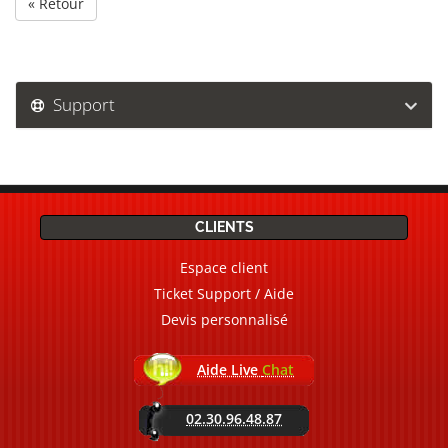
« Retour
Support
CLIENTS
Espace client
Ticket Support / Aide
Devis personnalisé
Aide Live
Chat
02.30.96.48.87