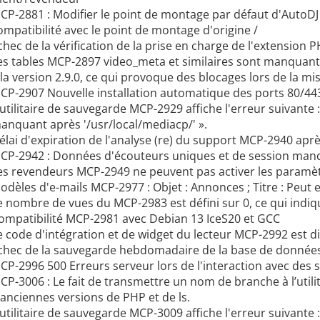
CP-2881 : Modifier le point de montage par défaut d'AutoDJ
ompatibilité avec le point de montage d'origine /
chec de la vérification de la prise en charge de l'extension
es tables MCP-2897 video_meta et similaires sont manquante
 la version 2.9.0, ce qui provoque des blocages lors de la m
CP-2907 Nouvelle installation automatique des ports 80/443
'utilitaire de sauvegarde MCP-2929 affiche l'erreur suivante :
anquant après '/usr/local/mediacp/' ».
élai d'expiration de l'analyse (re) du support MCP-2940 apr
CP-2942 : Données d'écouteurs uniques et de session man
es revendeurs MCP-2949 ne peuvent pas activer les paramèt
odèles d'e-mails MCP-2977 : Objet : Annonces ; Titre : Peut 
e nombre de vues du MCP-2983 est défini sur 0, ce qui indiq
ompatibilité MCP-2981 avec Debian 13 IceS20 et GCC
e code d'intégration et de widget du lecteur MCP-2992 est di
chec de la sauvegarde hebdomadaire de la base de donnée
CP-2996 500 Erreurs serveur lors de l'interaction avec des 
CP-3006 : Le fait de transmettre un nom de branche à l’utilitai
’anciennes versions de PHP et de ls.
'utilitaire de sauvegarde MCP-3009 affiche l'erreur suivante :