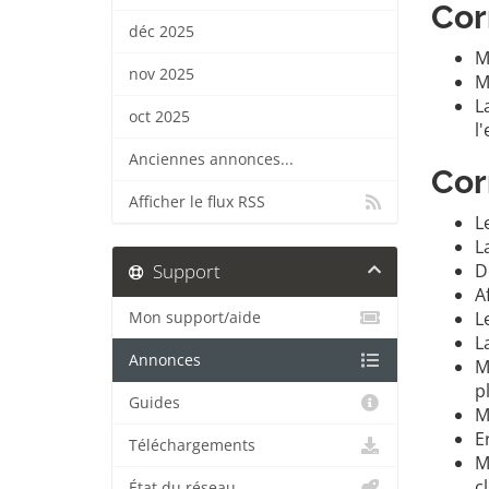
Cor
déc 2025
M
nov 2025
M
L
oct 2025
l
Anciennes annonces...
Cor
Afficher le flux RSS
L
L
Support
D
A
L
Mon support/aide
L
Annonces
M
p
Guides
M
E
Téléchargements
M
c
État du réseau