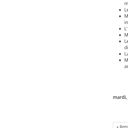
m
L
M
i
L
M
L
d
L
M
a
mardi, 
« Ret