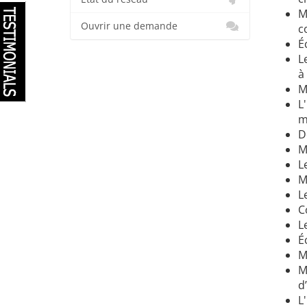
M
Ouvrir une demande
c
É
L
à
M
L
m
D
M
L
M
L
C
L
É
M
M
d
L