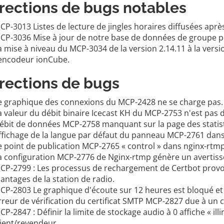
rections de bugs notables
CP-3013 Listes de lecture de jingles horaires diffusées ap
CP-3036 Mise à jour de notre base de données de groupe po
a mise à niveau du MCP-3034 de la version 2.14.11 à la versi
'encodeur ionCube.
rections de bugs
e graphique des connexions du MCP-2428 ne se charge pas.
a valeur du débit binaire Icecast KH du MCP-2753 n'est pas 
ébit de données MCP-2758 manquant sur la page des statis
ffichage de la langue par défaut du panneau MCP-2761 dans 
e point de publication MCP-2765 « control » dans nginx-rt
a configuration MCP-2776 de Nginx-rtmp génère un avertiss
CP-2799 : Les processus de rechargement de Certbot provo
lantages de la station de radio.
CP-2803 Le graphique d'écoute sur 12 heures est bloqué et n
rreur de vérification du certificat SMTP MCP-2827 due à un c
CP-2847 : Définir la limite de stockage audio à 0 affiche « illi
lient/revendeur