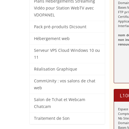
Plans Hébergements Streaming
Domain
Bases 
Vidéo pour Station WebTV avec
FTP pr
VDOPANEL
Certifi
Applic
Interf
Pack pré-produits Dicsount
nom de
Hébergement web
non in
renouve
Serveur VPS Cloud Windows 10 ou
11
Réalisation Graphique
CommUnity : vos salons de chat
web
L10
Salon de Tchat et Webcam
Chatcam
Espace
Compte
Traitement de Son
Nb Site
Domain
Bases 