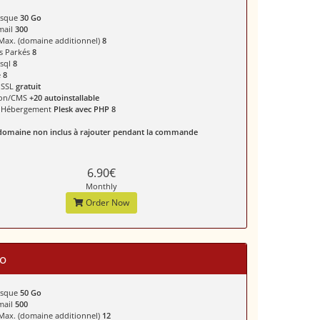
isque
30 Go
mail
300
 Max. (domaine additionnel)
8
s Parkés
8
ysql
8
é
8
t SSL
gratuit
ion/CMS
+20 autoinstallable
e Hébergement
Plesk avec PHP 8
omaine non inclus à rajouter pendant la commande
6.90€
Monthly
Order Now
o
isque
50 Go
mail
500
 Max. (domaine additionnel)
12