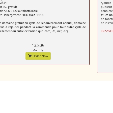
ivé
24
Ajoutez 
cat SSL
gratuit
puissent
ation/CMS
+20 autoinstallable
bannière
ace Hébergement
Plesk avec PHP 8
et les ba
en fonct
 domaine gratuit en cycle de renouvellement annuel, domaine
en instan
clus à rajouter pendant la commande pour tout autre cycle de
llement ou autre extension que .com, .fr, .net, .org
EN SAVOI
13.80€
Monthly
Order Now