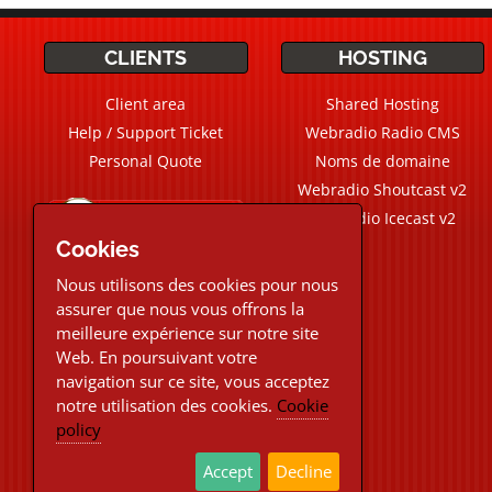
CLIENTS
HOSTING
Client area
Shared Hosting
Help / Support Ticket
Webradio Radio CMS
Personal Quote
Noms de domaine
Webradio Shoutcast v2
Live Chat
Chat
Webradio Icecast v2
Cookies
+33.230-964-887
Nous utilisons des cookies pour nous
assurer que nous vous offrons la
Home phone from Monday
meilleure expérience sur notre site
to Friday
8:00AM-12:30PM/1:30PM-
Web. En poursuivant votre
6h:00PM
navigation sur ce site, vous acceptez
Live chat on request
notre utilisation des cookies.
Cookie
Support ticket email 24/24h
7/7j
policy
Accept
Decline