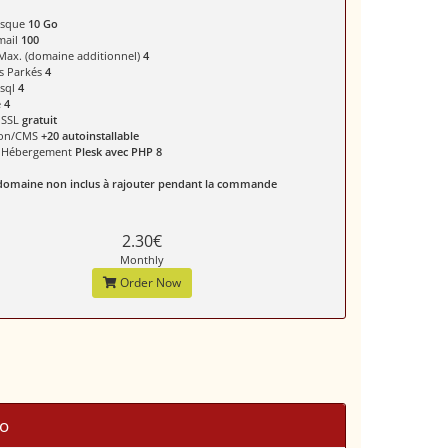
isque
10 Go
mail
100
 Max. (domaine additionnel)
4
s Parkés
4
ysql
4
é
4
t SSL
gratuit
ion/CMS
+20 autoinstallable
e Hébergement
Plesk avec PHP 8
omaine non inclus à rajouter pendant la commande
2.30€
Monthly
Order Now
o