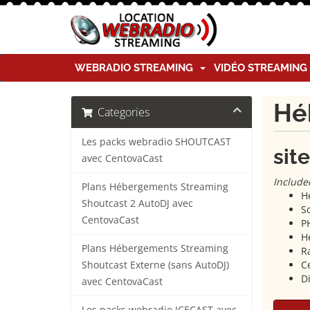
WEBRADIO STREAMING
VIDÉO STREAMIN
Hé
Categories
Les packs webradio SHOUTCAST
sit
avec CentovaCast
Include
Plans Hébergements Streaming
H
Shoutcast 2 AutoDJ avec
Sc
CentovaCast
PH
H
Plans Hébergements Streaming
R
Ce
Shoutcast Externe (sans AutoDJ)
D
avec CentovaCast