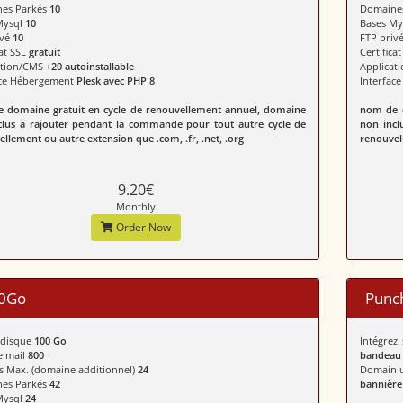
es Parkés
10
Domaine
Mysql
10
Bases M
ivé
10
FTP priv
cat SSL
gratuit
Certifica
ation/CMS
+20 autoinstallable
Applicat
ace Hébergement
Plesk avec PHP 8
Interfac
 domaine gratuit en cycle de renouvellement annuel, domaine
nom de d
clus à rajouter pendant la commande pour tout autre cycle de
non incl
llement ou autre extension que .com, .fr, .net, .org
renouvell
9.20€
Monthly
Order Now
0Go
Punc
 disque
100 Go
Intégrez
 mail
800
bandeau
s Max. (domaine additionnel)
24
Domain u
es Parkés
42
bannière
Mysql
24