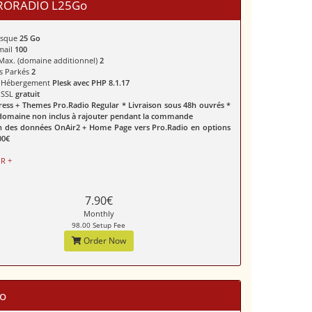
ORADIO L25Go
isque
25 Go
mail
100
 Max. (domaine additionnel)
2
s Parkés
2
e Hébergement
Plesk avec PHP 8.1.17
t SSL
gratuit
ess + Themes Pro.Radio Regular * Livraison sous 48h ouvrés *
omaine non inclus à rajouter pendant la commande
n des données OnAir2 + Home Page vers Pro.Radio en options
00€
R +
7.90€
Monthly
98.00 Setup Fee
Order Now
o