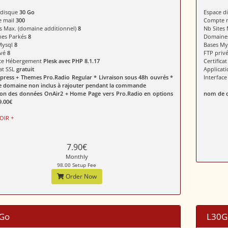
 disque
30 Go
Espace d
 mail
300
Compte 
s Max. (domaine additionnel)
8
Nb Sites
es Parkés
8
Domaine
Mysql
8
Bases M
ivé
8
FTP priv
ace Hébergement
Plesk avec PHP 8.1.17
Certifica
cat SSL
gratuit
Applicat
press + Themes Pro.Radio Regular * Livraison sous 48h ouvrés *
Interfac
 domaine non inclus à rajouter pendant la commande
ion des données OnAir2 + Home Page vers Pro.Radio en options
nom de d
9.00€
OIR +
7.90€
Monthly
98.00 Setup Fee
Order Now
Go
L30G