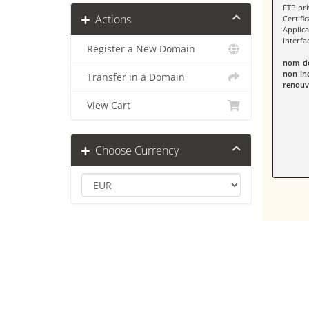
FTP pr
Actions
Certifi
Applic
Interf
Register a New Domain
nom de
non in
Transfer in a Domain
renouve
View Cart
Choose Currency