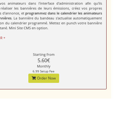
vos animateurs dans l'interface d'administration afin qu'ils
 réaliser les bannières de leurs émissions, créez vos propres
s d'annonce, et
programmez dans le calendrier les animateurs
nnières
. La bannière du bandeau s'actualise automatiquement
ion du calendrier programmé. Mettez en punch votre bannière
tané. Mini Site CMS en option.
R +
Starting from
5.60€
Monthly
6.99 Setup Fee
Order Now