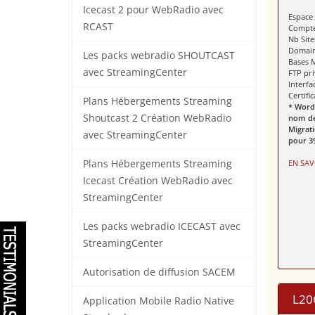
Icecast 2 pour WebRadio avec
Espace
RCAST
Compte
Nb Site
Domain
Les packs webradio SHOUTCAST
Bases 
avec StreamingCenter
FTP pr
Interf
Certifi
Plans Hébergements Streaming
* Word
Shoutcast 2 Création WebRadio
nom de
Migrat
avec StreamingCenter
pour 3
Plans Hébergements Streaming
EN SAV
Icecast Création WebRadio avec
StreamingCenter
Les packs webradio ICECAST avec
StreamingCenter
Autorisation de diffusion SACEM
L20
Application Mobile Radio Native