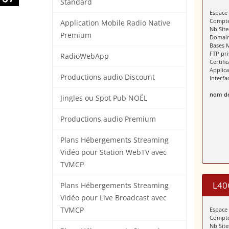
Standard
Espace
Compte
Application Mobile Radio Native
Nb Site
Premium
Domain
Bases 
FTP pr
RadioWebApp
Certifi
Applic
Productions audio Discount
Interf
nom de
Jingles ou Spot Pub NOËL
Productions audio Premium
Plans Hébergements Streaming
Vidéo pour Station WebTV avec
TVMCP
L40
Plans Hébergements Streaming
Vidéo pour Live Broadcast avec
TVMCP
Espace
Compte
Nb Site