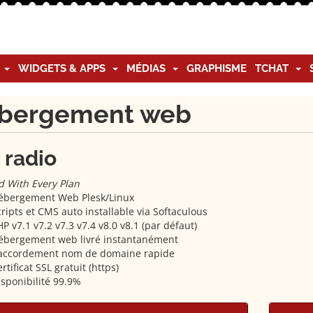
G
WIDGETS & APPS
MÉDIAS
GRAPHISME
TCHAT
bergement web
e radio
d With Every Plan
ébergement Web Plesk/Linux
ripts et CMS auto installable via Softaculous
P v7.1 v7.2 v7.3 v7.4 v8.0 v8.1 (par défaut)
ébergement web livré instantanément
accordement nom de domaine rapide
rtificat SSL gratuit (https)
isponibilité 99.9%