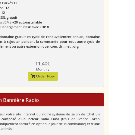
s Parkés
12
ysql
12
é
12
t SSL
gratuit
ion/CMS
+20 autoinstallable
e Hébergement
Plesk avec PHP 8
omaine gratuit en cycle de renouvellement annuel, domaine
us à rajouter pendant la commande pour tout autre cycle de
ement ou autre extension que .com, .fr, .net, .org
11.40€
Monthly
Order Now
h Bannière Radio
 sur votre site internet ou notre système de salon de tchat
un
 composé d'un lecteur radio Luna
(frais de licence Token
niquement facturé en option le jour de la commande)
et d'une
 animée
.