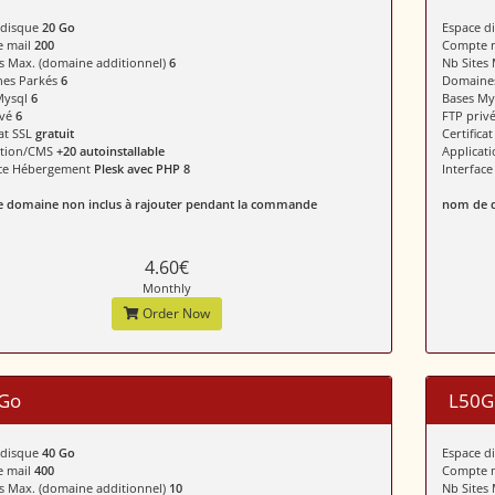
 disque
20 Go
Espace d
 mail
200
Compte 
s Max. (domaine additionnel)
6
Nb Sites
es Parkés
6
Domaine
Mysql
6
Bases M
ivé
6
FTP priv
cat SSL
gratuit
Certifica
ation/CMS
+20 autoinstallable
Applicat
ace Hébergement
Plesk avec PHP 8
Interfac
 domaine non inclus à rajouter pendant la commande
nom de d
4.60€
Monthly
Order Now
Go
L50G
 disque
40 Go
Espace d
 mail
400
Compte 
s Max. (domaine additionnel)
10
Nb Sites