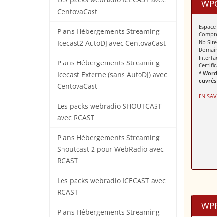
Les packs webradio ICECAST avec
WPO
CentovaCast
Espace
Plans Hébergements Streaming
Compte
Nb Site
Icecast2 AutoDJ avec CentovaCast
Domain
Interf
Plans Hébergements Streaming
Certifi
* Word
Icecast Externe (sans AutoDJ) avec
ouvrés
CentovaCast
EN SAV
Les packs webradio SHOUTCAST
avec RCAST
Plans Hébergements Streaming
Shoutcast 2 pour WebRadio avec
RCAST
Les packs webradio ICECAST avec
RCAST
WPP
Plans Hébergements Streaming