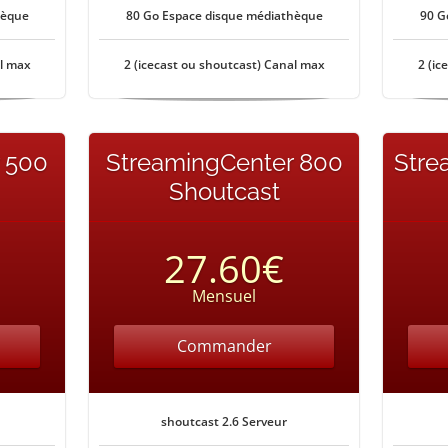
hèque
80 Go Espace disque médiathèque
90 G
al max
2 (icecast ou shoutcast) Canal max
2 (ic
 500
StreamingCenter 800
Stre
Shoutcast
27.60€
Mensuel
Commander
shoutcast 2.6 Serveur