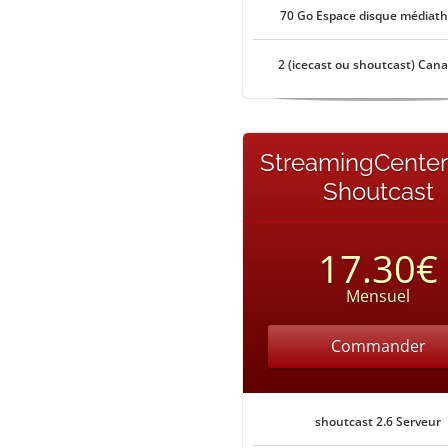
70 Go Espace disque médiat
2 (icecast ou shoutcast) Can
StreamingCenter
Shoutcast
17.30€
Mensuel
Commander
shoutcast 2.6 Serveur