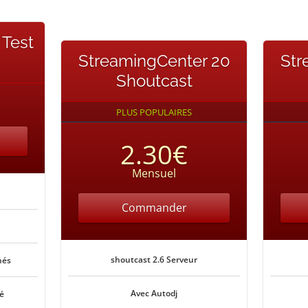
 Test
StreamingCenter 20
Str
Shoutcast
PLUS POPULAIRES
2.30€
Mensuel
Commander
shoutcast 2.6 Serveur
nés
Avec Autodj
é