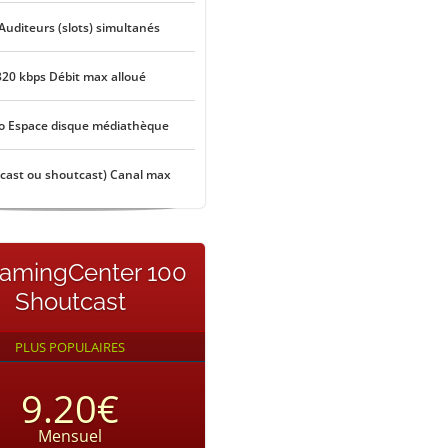
Auditeurs (slots) simultanés
320 kbps Débit max alloué
o Espace disque médiathèque
ecast ou shoutcast) Canal max
eamingCenter 100
Shoutcast
PLUS POPULAIRES
9.20€
Mensuel