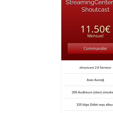
StreamingCenter
Shoutcast
11.50€
Mensuel
Commander
shoutcast 2.6 Serveur
Avec Autodj
200 Auditeurs (slots) simult
320 kbps Débit max allou