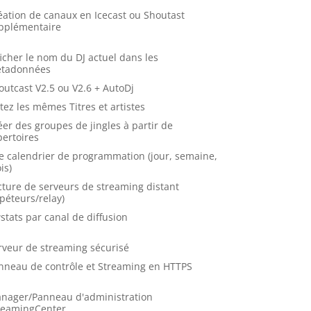
éation de canaux en Icecast ou Shoutast
pplémentaire
ficher le nom du DJ actuel dans les
tadonnées
outcast V2.5 ou V2.6 + AutoDj
itez les mêmes Titres et artistes
éer des groupes de jingles à partir de
pertoires
e calendrier de programmation (jour, semaine,
is)
cture de serveurs de streaming distant
épéteurs/relay)
stats par canal de diffusion
rveur de streaming sécurisé
nneau de contrôle et Streaming en HTTPS
nager/Panneau d'administration
reamingCenter