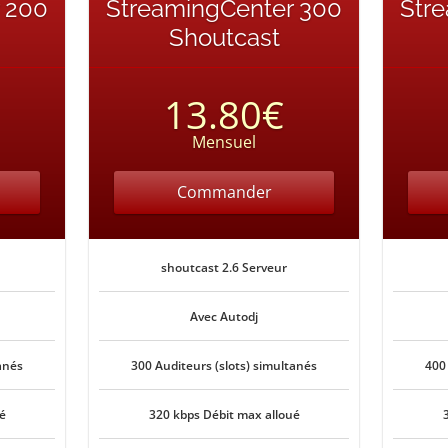
 200
StreamingCenter 300
Str
Shoutcast
13.80€
Mensuel
Commander
shoutcast 2.6 Serveur
Avec Autodj
anés
300 Auditeurs (slots) simultanés
400
é
320 kbps Débit max alloué