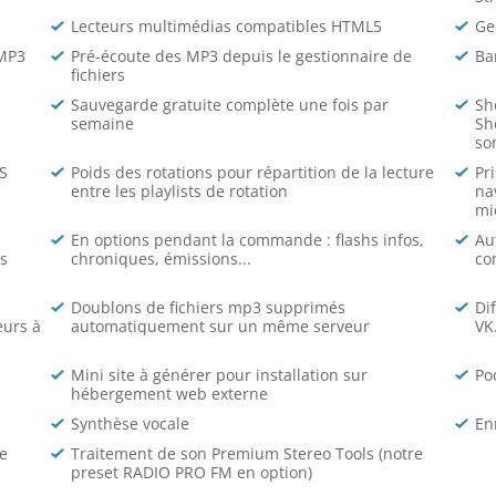
Lecteurs multimédias compatibles HTML5
Ge
 MP3
Pré-écoute des MP3 depuis le gestionnaire de
Ba
fichiers
Sauvegarde gratuite complète une fois par
Sh
semaine
Sho
so
S
Poids des rotations pour répartition de la lecture
Pr
entre les playlists de rotation
na
mi
En options pendant la commande : flashs infos,
Au
ts
chroniques, émissions...
co
Doublons de fichiers mp3 supprimés
Di
eurs à
automatiquement sur un même serveur
VK
Mini site à générer pour installation sur
Po
hébergement web externe
Synthèse vocale
En
e
Traitement de son Premium Stereo Tools (notre
preset RADIO PRO FM en option)