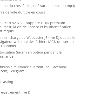
stion du crossfade (basé sur le temps du mp3)
rre de vote du titre en cours
outcast v2.6 SSL support: L'UID premium
utcast, la clé de licence et l'authentification
nt requis
ise en charge de Webcaster.JS (live DJ depuis le
vigateur web (lire des fichiers MP3, utiliser un
crophone)
torisation Sacem en option pendant la
mmande
ffusion simultanée sur Youtube, Facebook,
.com, Telegram
dcasting
registrement live DJ