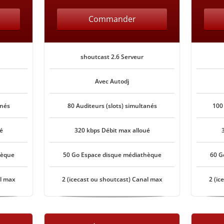
Commander
shoutcast 2.6 Serveur
Avec Autodj
anés
80 Auditeurs (slots) simultanés
100
é
320 kbps Débit max alloué
hèque
50 Go Espace disque médiathèque
60 G
al max
2 (icecast ou shoutcast) Canal max
2 (ic