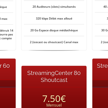
20 Auditeurs (slots) simultanés
40 
hèque
320 kbps Débit max alloué
al max
20 Go Espace disque médiathèque
30 G
détruit 14
pourra pas
t compte
2 (icecast ou shoutcast) Canal max
2 (ic
r 60
Str
StreamingCenter 80
Shoutcast
7.50€
Mensuel