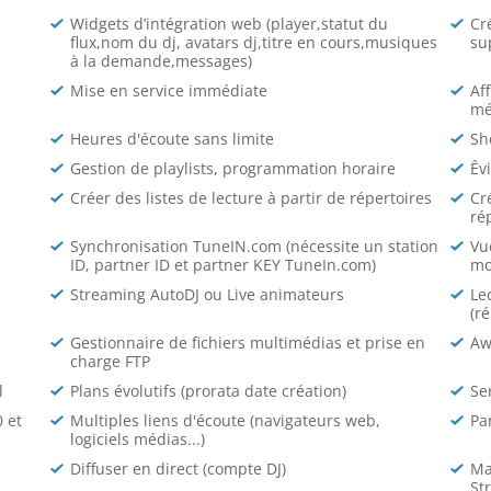
Widgets d’intégration web (player,statut du
Cr
flux,nom du dj, avatars dj,titre en cours,musiques
su
à la demande,messages)
Mise en service immédiate
Af
mé
Heures d'écoute sans limite
Sh
Gestion de playlists, programmation horaire
Êv
Créer des listes de lecture à partir de répertoires
Cr
ré
Synchronisation TuneIN.com (nécessite un station
Vu
ID, partner ID et partner KEY TuneIn.com)
mo
Streaming AutoDJ ou Live animateurs
Le
(r
Gestionnaire de fichiers multimédias et prise en
Aw
charge FTP
l
Plans évolutifs (prorata date création)
Se
 et
Multiples liens d'écoute (navigateurs web,
Pa
logiciels médias...)
Diffuser en direct (compte DJ)
Ma
St