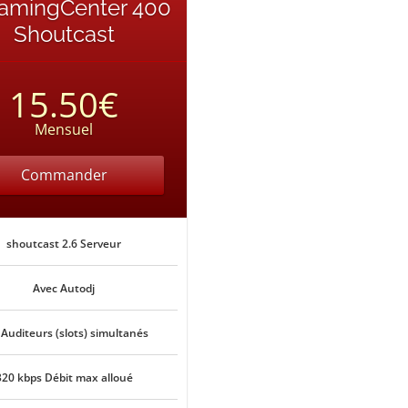
eamingCenter 400
Shoutcast
15.50€
Mensuel
Commander
shoutcast 2.6 Serveur
Avec Autodj
 Auditeurs (slots) simultanés
320 kbps Débit max alloué