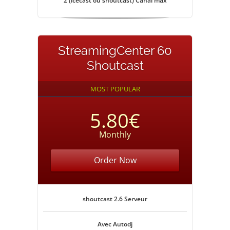
2 (icecast ou shoutcast) Canal max
StreamingCenter 60
Shoutcast
MOST POPULAR
5.80€
Monthly
Order Now
shoutcast 2.6 Serveur
Avec Autodj