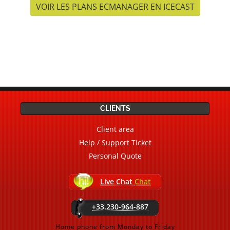
VOIR LES PLANS ECMANAGER EN ICECAST
CLIENTS
Client area
Help / Support Ticket
Personal Quote
Live Chat
Chat
+33.230-964-887
Home phone from Monday to Friday