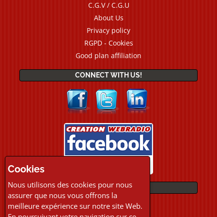
C.G.V / C.G.U
About Us
Privacy policy
RGPD - Cookies
Good plan affiliation
CONNECT WITH US!
Cookies
Nous utilisons des cookies pour nous
PAYMENTS
assurer que nous vous offrons la
meilleure expérience sur notre site Web.
En poursuivant votre navigation sur ce