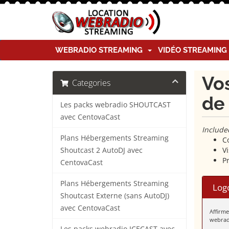
WEBRADIO STREAMING
VIDÉO STREAMIN
Vos
Categories
de 
Les packs webradio SHOUTCAST
avec CentovaCast
Include
Plans Hébergements Streaming
Co
V
Shoutcast 2 AutoDJ avec
P
CentovaCast
Plans Hébergements Streaming
Log
Shoutcast Externe (sans AutoDJ)
avec CentovaCast
Affirme
webrad